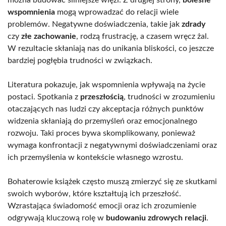
można budować silniejsze więzi. Z drugiej strony,
bolesne
wspomnienia
mogą wprowadzać do relacji wiele
problemów. Negatywne doświadczenia, takie jak
zdrady
czy
złe zachowanie
, rodzą frustrację, a czasem wręcz żal.
W rezultacie skłaniają nas do unikania bliskości, co jeszcze
bardziej pogłębia trudności w związkach.
Literatura pokazuje, jak wspomnienia wpływają na życie
postaci. Spotkania z
przeszłością
, trudności w zrozumieniu
otaczających nas ludzi czy akceptacja różnych punktów
widzenia skłaniają do przemyśleń oraz emocjonalnego
rozwoju. Taki proces bywa skomplikowany, ponieważ
wymaga konfrontacji z negatywnymi doświadczeniami oraz
ich przemyślenia w kontekście własnego wzrostu.
Bohaterowie książek często muszą zmierzyć się ze skutkami
swoich wyborów, które kształtują ich przeszłość.
Wzrastająca świadomość emocji oraz ich zrozumienie
odgrywają kluczową rolę w
budowaniu zdrowych relacji
.