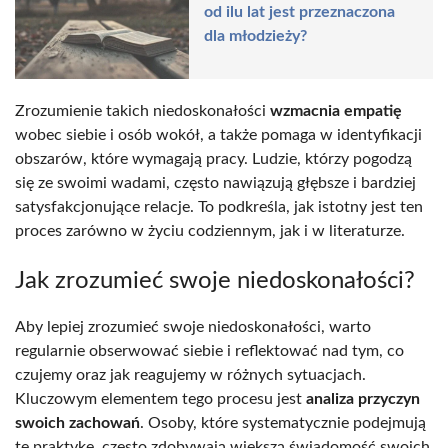
od ilu lat jest przeznaczona
dla młodzieży?
Zrozumienie takich niedoskonałości
wzmacnia empatię
wobec siebie i osób wokół, a także pomaga w identyfikacji
obszarów, które wymagają pracy. Ludzie, którzy pogodzą
się ze swoimi wadami, często nawiązują głębsze i bardziej
satysfakcjonujące relacje. To podkreśla, jak istotny jest ten
proces zarówno w życiu codziennym, jak i w literaturze.
Jak zrozumieć swoje niedoskonałości?
Aby lepiej zrozumieć swoje niedoskonałości, warto
regularnie obserwować siebie i reflektować nad tym, co
czujemy oraz jak reagujemy w różnych sytuacjach.
Kluczowym elementem tego procesu jest
analiza przyczyn
swoich zachowań
. Osoby, które systematycznie podejmują
tę praktykę, często zdobywają większą świadomość swoich