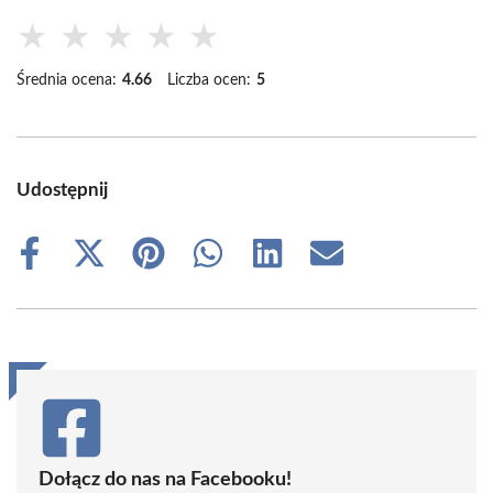
★
★
★
★
★
Średnia ocena:
4.66
Liczba ocen:
5
Udostępnij
Share
Share
Share
Share
Share
Share
on
on
on
on
on
on
Facebook
X
Pinterest
WhatsApp
LinkedIn
Email
(Twitter)
Dołącz do nas na Facebooku!