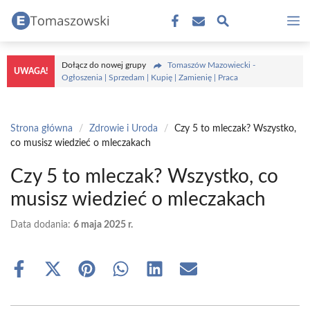
Przejdź
M
do
treści
Dołącz do nowej grupy
Tomaszów Mazowiecki -
UWAGA!
Ogłoszenia | Sprzedam | Kupię | Zamienię | Praca
Strona główna
/
Zdrowie i Uroda
/
Czy 5 to mleczak? Wszystko,
co musisz wiedzieć o mleczakach
Czy 5 to mleczak? Wszystko, co
musisz wiedzieć o mleczakach
Data dodania:
6 maja 2025 r.
Share
Share
Share
Share
Share
Share
on
on
on
on
on
on
Facebook
X
Pinterest
WhatsApp
LinkedIn
Email
(Twitter)