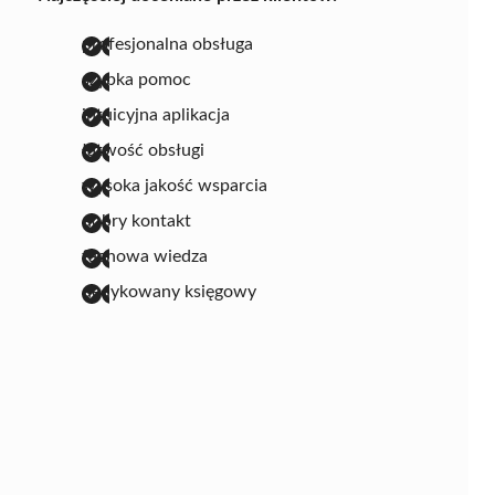
profesjonalna obsługa
szybka pomoc
intuicyjna aplikacja
łatwość obsługi
wysoka jakość wsparcia
dobry kontakt
fachowa wiedza
dedykowany księgowy