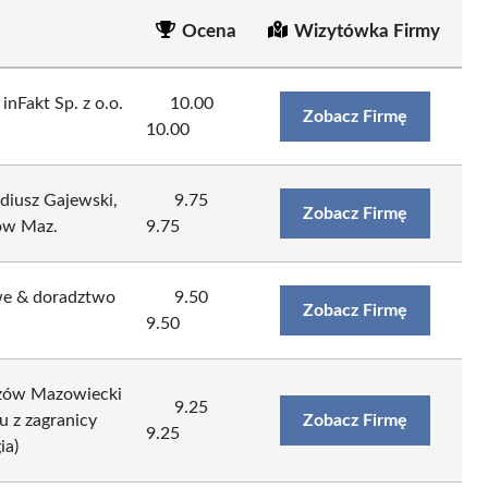
Ocena
Wizytówka Firmy
nFakt Sp. z o.o.
10.00
Zobacz Firmę
10.00
iusz Gajewski,
9.75
Zobacz Firmę
ów Maz.
9.75
owe & doradztwo
9.50
Zobacz Firmę
9.50
szów Mazowiecki
9.25
 z zagranicy
Zobacz Firmę
9.25
ia)