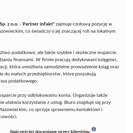
. z o.o. - Partner inFakt"
zajmuje czołową pozycję w
ieckim, co świadczy o jej znaczącej roli na lokalnym
dztwo podatkowe, ale także szybkie i skuteczne wsparcie
aniu finansami. W firmie pracują dedykowani księgowi,
kacji, która umożliwia samodzielne prowadzenie ksiąg oraz
ie do małych przedsiębiorstw, które poszukują
ztwa podatkowego.
sparcie przy odblokowaniu konta. Organizuje także
ie ułatwia korzystanie z usług. Biuro znajduje się przy
zowieckim, co sprzyja sprawnemu kontaktowi i
scowości.
Najczęściej doceniane przez klientów: