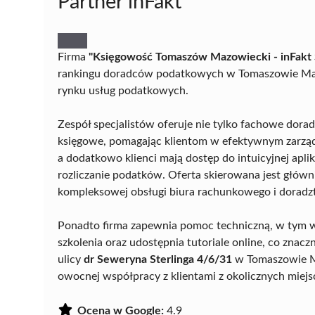
Partner inFakt
Firma
"Księgowość Tomaszów Mazowiecki - inFakt Sp
rankingu doradców podatkowych w Tomaszowie Mazow
rynku usług podatkowych.
Zespół specjalistów oferuje nie tylko fachowe dora
księgowe, pomagając klientom w efektywnym zarządz
a dodatkowo klienci mają dostęp do intuicyjnej apli
rozliczanie podatków. Oferta skierowana jest główn
kompleksowej obsługi biura rachunkowego i dorad
Ponadto firma zapewnia pomoc techniczną, w tym w
szkolenia oraz udostępnia tutoriale online, co znaczn
ulicy
dr Seweryna Sterlinga 4/6/31
w Tomaszowie Ma
owocnej współpracy z klientami z okolicznych miej
Ocena w Google:
4.9