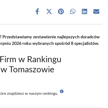
Share
Share
Share
Share
Share
Share
on
on
on
on
on
on
Facebook
X
Pinterest
WhatsApp
LinkedIn
Email
(Twitter)
? Przedstawiamy zestawienie najlepszych doradców
niu 2026 roku wybranych spośród 8 specjalistów.
 Firm w Rankingu
 w Tomaszowie
które znajdziesz w naszym rankingu.