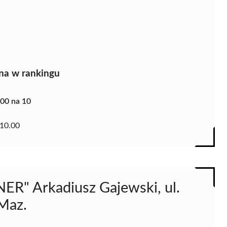
na w rankingu
.00 na 10
10.00
ER" Arkadiusz Gajewski, ul.
Maz.