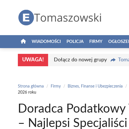
Przejdź
do
treści
WIADOMOŚCI
POLICJA
FIRMY
OGŁOSZE
UWAGA!
Dołącz do nowej grupy
Toma
Strona główna
/
Firmy
/
Biznes, Finanse i Ubezpieczenia
/
2026 roku
Doradca Podatkowy
– Najlepsi Specjaliśc