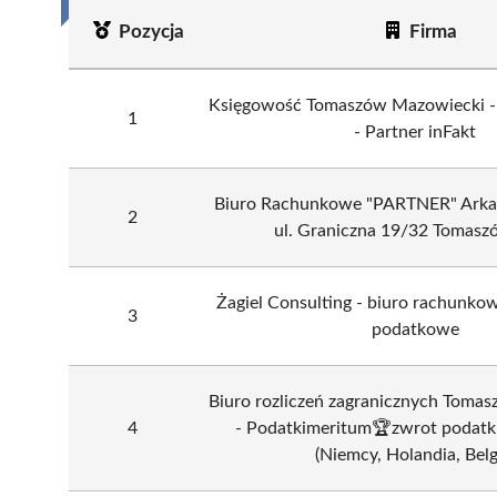
Pozycja
Firma
Księgowość Tomaszów Mazowiecki - i
1
- Partner inFakt
Biuro Rachunkowe "PARTNER" Arkad
2
ul. Graniczna 19/32 Tomasz
Żagiel Consulting - biuro rachunk
3
podatkowe
Biuro rozliczeń zagranicznych Toma
4
- Podatkimeritum🏆zwrot podatku
(Niemcy, Holandia, Belg