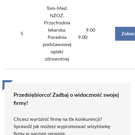
Tom-Med.
NZOZ.
Przychodnia
lekarska.
9.00
5
Zobac
Poradnia
9.00
podstawowej
opieki
zdrowotnej
Przedsiębiorco! Zadbaj o widoczność swojej
firmy!
Chcesz wyróżnić firmę na tle konkurencji?
Sprawdź jak możesz wypromować wizytówkę
firmy w naszym serwisie.