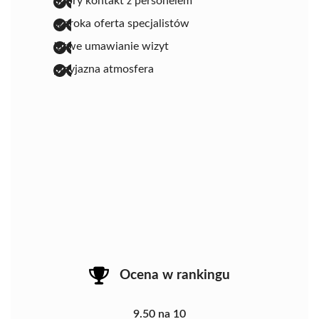
dobry kontakt z personelem
szeroka oferta specjalistów
łatwe umawianie wizyt
przyjazna atmosfera
Ocena w rankingu
9.50 na 10