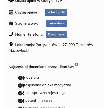
Liczba opinii w Google:
179
Czytaj opinie:
Zobacz profil
Strona www:
Pokaż stronę
Numer telefonu:
Pokaż numer
Lokalizacja:
Partyzantów 4, 97-200 Tomaszów
Mazowiecki
Najczęściej doceniane przez klientów:
miła obsługa
profesjonalna opieka medyczna
szybka i sprawna rejestracja
kompetentni lekarze