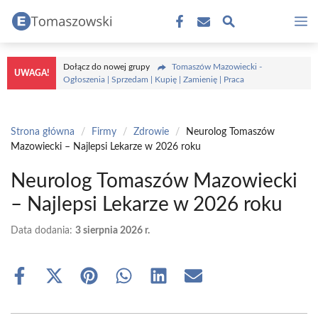
Przejdź
M
do
treści
Dołącz do nowej grupy
Tomaszów Mazowiecki -
UWAGA!
Ogłoszenia | Sprzedam | Kupię | Zamienię | Praca
Strona główna
/
Firmy
/
Zdrowie
/
Neurolog Tomaszów
Mazowiecki – Najlepsi Lekarze w 2026 roku
Neurolog Tomaszów Mazowiecki
– Najlepsi Lekarze w 2026 roku
Data dodania:
3 sierpnia 2026 r.
Share
Share
Share
Share
Share
Share
on
on
on
on
on
on
Facebook
X
Pinterest
WhatsApp
LinkedIn
Email
(Twitter)