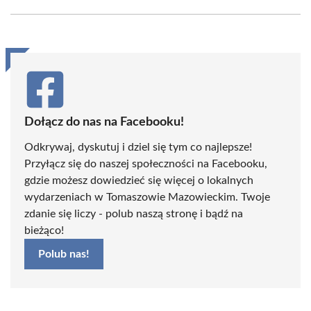
Facebook
X
Pinterest
WhatsApp
LinkedIn
Email
(Twitter)
Dołącz do nas na Facebooku!
Odkrywaj, dyskutuj i dziel się tym co najlepsze!
Przyłącz się do naszej społeczności na Facebooku,
gdzie możesz dowiedzieć się więcej o lokalnych
wydarzeniach w Tomaszowie Mazowieckim. Twoje
zdanie się liczy - polub naszą stronę i bądź na
bieżąco!
Polub nas!