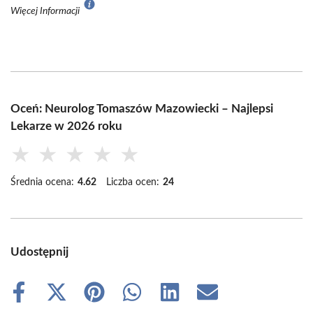
Więcej Informacji
Oceń: Neurolog Tomaszów Mazowiecki – Najlepsi
Lekarze w 2026 roku
★
★
★
★
★
Średnia ocena:
4.62
Liczba ocen:
24
Udostępnij
Share
Share
Share
Share
Share
Share
on
on
on
on
on
on