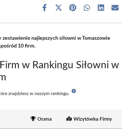
Share
Share
Share
Share
Share
Share
on
on
on
on
on
on
Facebook
X
Pinterest
WhatsApp
LinkedIn
Email
(Twitter)
 zestawienie najlepszych siłowni w Tomaszowie
pośród 10 firm.
Firm w Rankingu Siłowni w
im
które znajdziesz w naszym rankingu.
Ocena
Wizytówka Firmy