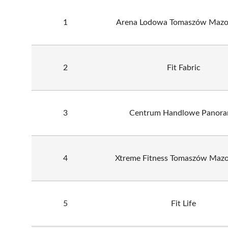
1
Arena Lodowa Tomaszów Mazo
2
Fit Fabric
3
Centrum Handlowe Panor
4
Xtreme Fitness Tomaszów Mazo
5
Fit Life