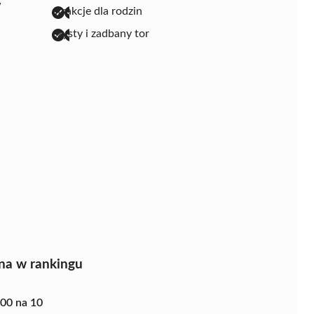
w
atrakcje dla rodzin
czysty i zadbany tor
na w rankingu
.00 na 10