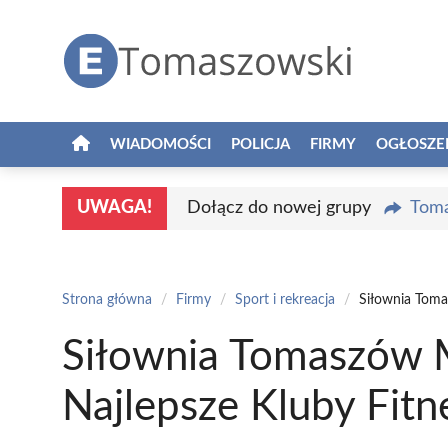
Przejdź
do
treści
WIADOMOŚCI
POLICJA
FIRMY
OGŁOSZE
UWAGA!
Dołącz do nowej grupy
Toma
Strona główna
/
Firmy
/
Sport i rekreacja
/
Siłownia Toma
Siłownia Tomaszów 
Najlepsze Kluby Fit