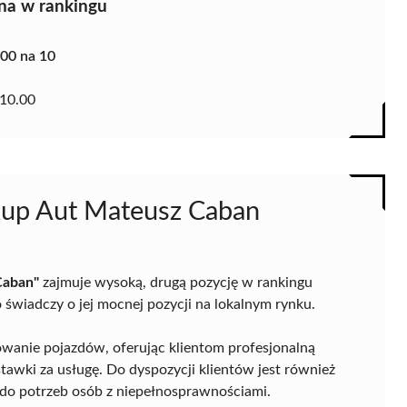
na w rankingu
.00 na 10
10.00
kup Aut Mateusz Caban
Caban"
zajmuje wysoką, drugą pozycję w rankingu
wiadczy o jej mocnej pozycji na lokalnym rynku.
mowanie pojazdów, oferując klientom profesjonalną
tawki za usługę. Do dyspozycji klientów jest również
 do potrzeb osób z niepełnosprawnościami.