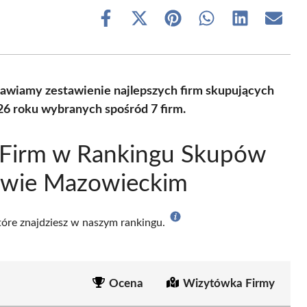
Share
Share
Share
Share
Share
Share
on
on
on
on
on
on
Facebook
X
Pinterest
WhatsApp
LinkedIn
Email
(Twitter)
awiamy zestawienie najlepszych firm skupujących
6 roku wybranych spośród 7 firm.
 Firm w Rankingu Skupów
wie Mazowieckim
które znajdziesz w naszym rankingu.
Ocena
Wizytówka Firmy