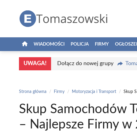
Przejdź
do
treści
WIADOMOŚCI
POLICJA
FIRMY
OGŁOSZE
UWAGA!
Dołącz do nowej grupy
Toma
Strona główna
/
Firmy
/
Motoryzacja i Transport
/
Skup S
Skup Samochodów T
– Najlepsze Firmy w