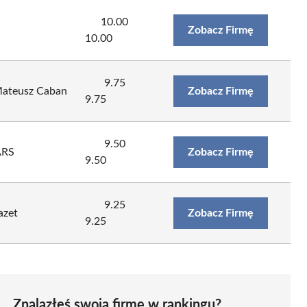
10.00
l
Zobacz Firmę
10.00
9.75
Mateusz Caban
Zobacz Firmę
9.75
9.50
RS
Zobacz Firmę
9.50
9.25
azet
Zobacz Firmę
9.25
Znalazłeś swoją firmę w rankingu?