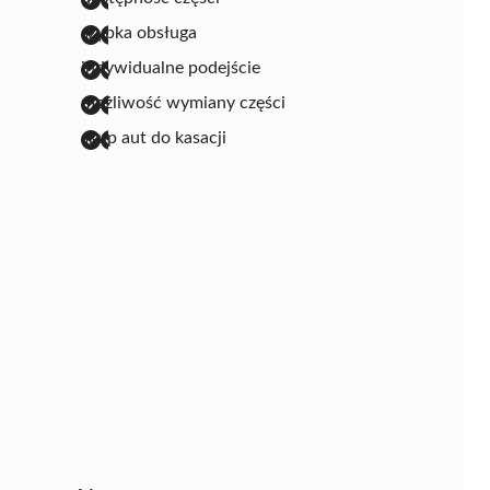
szybka obsługa
indywidualne podejście
możliwość wymiany części
skup aut do kasacji