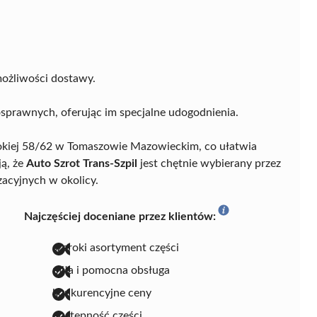
możliwości dostawy.
osprawnych, oferując im specjalne udogodnienia.
ysokiej 58/62 w Tomaszowie Mazowieckim, co ułatwia
ją, że
Auto Szrot Trans-Szpil
jest chętnie wybierany przez
acyjnych w okolicy.
Najczęściej doceniane przez klientów:
szeroki asortyment części
miła i pomocna obsługa
konkurencyjne ceny
dostępność części