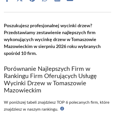
Share
Share
Share
Share
Share
Share
on
on
on
on
on
on
Facebook
X
Pinterest
WhatsApp
LinkedIn
Email
(Twitter)
Poszukujesz profesjonalnej wycinki drzew?
Przedstawiamy zestawienie najlepszych firm
wykonujących wycinkę drzew w Tomaszowie
Mazowieckim w sierpniu 2026 roku wybranych
spośród 10 firm.
Porównanie Najlepszych Firm w
Rankingu Firm Oferujących Usługę
Wycinki Drzew w Tomaszowie
Mazowieckim
W poniższej tabeli znajdziesz TOP 6 polecanych firm, które
znajdziesz w naszym rankingu.