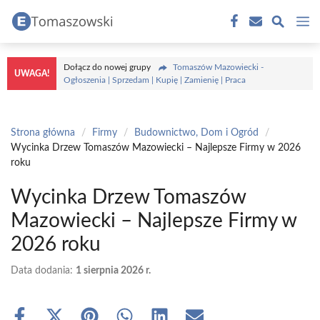
Przejdź
M
do
treści
Dołącz do nowej grupy
Tomaszów Mazowiecki -
UWAGA!
Ogłoszenia | Sprzedam | Kupię | Zamienię | Praca
Strona główna
/
Firmy
/
Budownictwo, Dom i Ogród
/
Wycinka Drzew Tomaszów Mazowiecki – Najlepsze Firmy w 2026
roku
Wycinka Drzew Tomaszów
Mazowiecki – Najlepsze Firmy w
2026 roku
Data dodania:
1 sierpnia 2026 r.