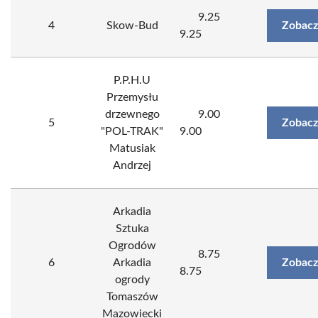
9.25
4
Skow-Bud
Zobacz
9.25
P.P.H.U
Przemysłu
drzewnego
9.00
5
Zobacz
"POL-TRAK"
9.00
Matusiak
Andrzej
Arkadia
Sztuka
Ogrodów
8.75
6
Arkadia
Zobacz
8.75
ogrody
Tomaszów
Mazowiecki