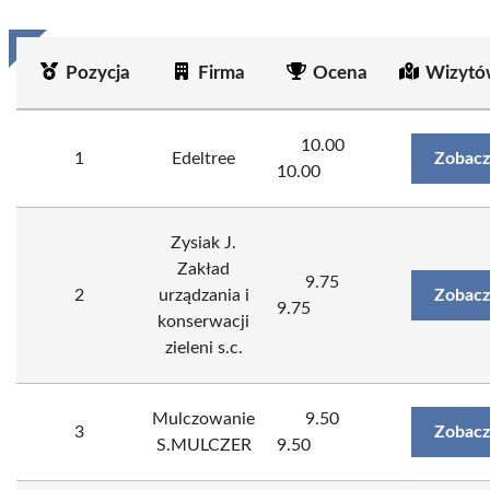
Pozycja
Firma
Ocena
Wizytó
10.00
1
Edeltree
Zobacz
10.00
Zysiak J.
Zakład
9.75
2
urządzania i
Zobacz
9.75
konserwacji
zieleni s.c.
Mulczowanie
9.50
3
Zobacz
S.MULCZER
9.50