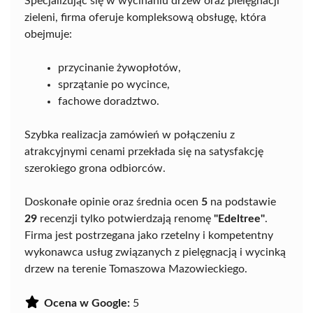
Specjalizując się w wycinaniu drzew oraz pielęgnacji
zieleni, firma oferuje kompleksową obsługę, która
obejmuje:
przycinanie żywopłotów,
sprzątanie po wycince,
fachowe doradztwo.
Szybka realizacja zamówień w połączeniu z
atrakcyjnymi cenami przekłada się na satysfakcję
szerokiego grona odbiorców.
Doskonałe opinie oraz średnia ocen
5
na podstawie
29
recenzji tylko potwierdzają renomę
"Edeltree"
.
Firma jest postrzegana jako rzetelny i kompetentny
wykonawca usług związanych z pielęgnacją i wycinką
drzew na terenie Tomaszowa Mazowieckiego.
Ocena w Google:
5