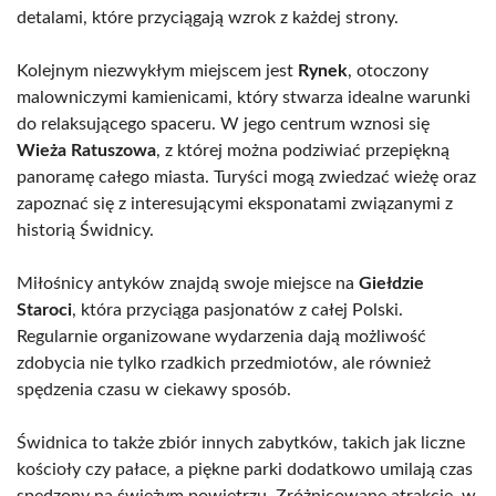
detalami, które przyciągają wzrok z każdej strony.
Kolejnym niezwykłym miejscem jest
Rynek
, otoczony
malowniczymi kamienicami, który stwarza idealne warunki
do relaksującego spaceru. W jego centrum wznosi się
Wieża Ratuszowa
, z której można podziwiać przepiękną
panoramę całego miasta. Turyści mogą zwiedzać wieżę oraz
zapoznać się z interesującymi eksponatami związanymi z
historią Świdnicy.
Miłośnicy antyków znajdą swoje miejsce na
Giełdzie
Staroci
, która przyciąga pasjonatów z całej Polski.
Regularnie organizowane wydarzenia dają możliwość
zdobycia nie tylko rzadkich przedmiotów, ale również
spędzenia czasu w ciekawy sposób.
Świdnica to także zbiór innych zabytków, takich jak liczne
kościoły czy pałace, a piękne parki dodatkowo umilają czas
spędzony na świeżym powietrzu. Zróżnicowane atrakcje, w