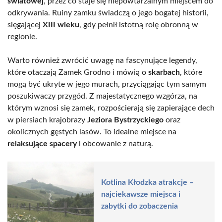
światowej
, przez co staje się niepowtarzalnym miejscem do
odkrywania. Ruiny zamku świadczą o jego bogatej historii,
sięgającej
XIII wieku
, gdy pełnił istotną rolę obronną w
regionie.
Warto również zwrócić uwagę na fascynujące legendy,
które otaczają Zamek Grodno i mówią o
skarbach
, które
mogą być ukryte w jego murach, przyciągając tym samym
poszukiwaczy przygód. Z majestatycznego wzgórza, na
którym wznosi się zamek, rozpościerają się zapierające dech
w piersiach krajobrazy
Jeziora Bystrzyckiego
oraz
okolicznych gęstych lasów. To idealne miejsce na
relaksujące spacery
i obcowanie z naturą.
Kotlina Kłodzka atrakcje –
najciekawsze miejsca i
zabytki do zobaczenia