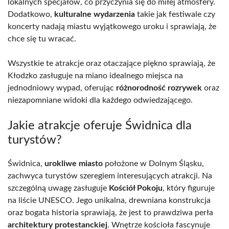
lokalnych specjałów, co przyczynia się do miłej atmosfery.
Dodatkowo,
kulturalne wydarzenia
takie jak festiwale czy
koncerty nadają miastu wyjątkowego uroku i sprawiają, że
chce się tu wracać.
Wszystkie te atrakcje oraz otaczające piękno sprawiają, że
Kłodzko zasługuje na miano idealnego miejsca na
jednodniowy wypad, oferując
różnorodność rozrywek
oraz
niezapomniane widoki dla każdego odwiedzającego.
Jakie atrakcje oferuje Świdnica dla
turystów?
Świdnica,
urokliwe miasto
położone w Dolnym Śląsku,
zachwyca turystów szeregiem interesujących atrakcji. Na
szczególną uwagę zasługuje
Kościół Pokoju
, który figuruje
na liście UNESCO. Jego unikalna, drewniana konstrukcja
oraz bogata historia sprawiają, że jest to prawdziwa perła
architektury protestanckiej
. Wnętrze kościoła fascynuje