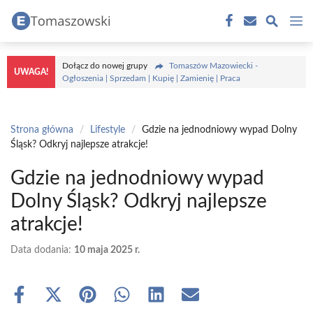
Przejdź
M
do
treści
Dołącz do nowej grupy
Tomaszów Mazowiecki -
UWAGA!
Ogłoszenia | Sprzedam | Kupię | Zamienię | Praca
Strona główna
/
Lifestyle
/
Gdzie na jednodniowy wypad Dolny
Śląsk? Odkryj najlepsze atrakcje!
Gdzie na jednodniowy wypad
Dolny Śląsk? Odkryj najlepsze
atrakcje!
Data dodania:
10 maja 2025 r.
Share
Share
Share
Share
Share
Share
on
on
on
on
on
on