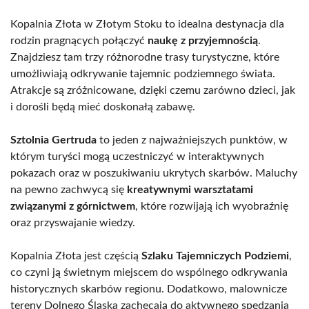
Kopalnia Złota w Złotym Stoku to idealna destynacja dla
rodzin pragnących połączyć
naukę z przyjemnością
.
Znajdziesz tam trzy różnorodne trasy turystyczne, które
umożliwiają odkrywanie tajemnic podziemnego świata.
Atrakcje są zróżnicowane, dzięki czemu zarówno dzieci, jak
i dorośli będą mieć doskonałą zabawę.
Sztolnia Gertruda
to jeden z najważniejszych punktów, w
którym turyści mogą uczestniczyć w interaktywnych
pokazach oraz w poszukiwaniu ukrytych skarbów. Maluchy
na pewno zachwycą się
kreatywnymi warsztatami
związanymi z górnictwem
, które rozwijają ich wyobraźnię
oraz przyswajanie wiedzy.
Kopalnia Złota jest częścią
Szlaku Tajemniczych Podziemi
,
co czyni ją świetnym miejscem do wspólnego odkrywania
historycznych skarbów regionu. Dodatkowo, malownicze
tereny Dolnego Śląska zachęcają do aktywnego spędzania