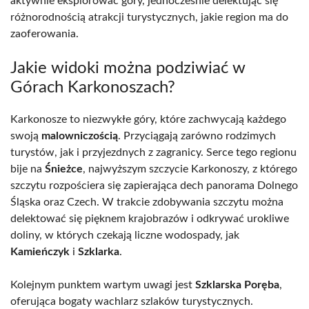
aktywnie eksplorować góry, jednocześnie delektując się
różnorodnością atrakcji turystycznych, jakie region ma do
zaoferowania.
Jakie widoki można podziwiać w
Górach Karkonoszach?
Karkonosze to niezwykłe góry, które zachwycają każdego
swoją
malowniczością
. Przyciągają zarówno rodzimych
turystów, jak i przyjezdnych z zagranicy. Serce tego regionu
bije na
Śnieżce
, najwyższym szczycie Karkonoszy, z którego
szczytu rozpościera się zapierająca dech panorama Dolnego
Śląska oraz Czech. W trakcie zdobywania szczytu można
delektować się pięknem krajobrazów i odkrywać urokliwe
doliny, w których czekają liczne wodospady, jak
Kamieńczyk
i
Szklarka
.
Kolejnym punktem wartym uwagi jest
Szklarska Poręba
,
oferująca bogaty wachlarz szlaków turystycznych.