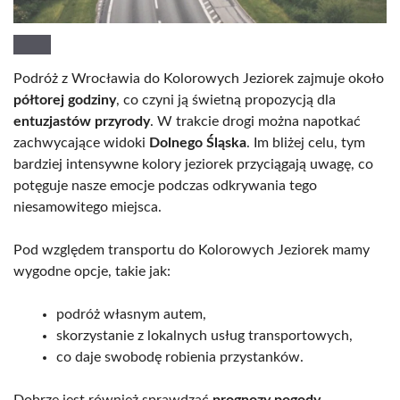
Podróż z Wrocławia do Kolorowych Jeziorek zajmuje około
półtorej godziny
, co czyni ją świetną propozycją dla
entuzjastów przyrody
. W trakcie drogi można napotkać
zachwycające widoki
Dolnego Śląska
. Im bliżej celu, tym
bardziej intensywne kolory jeziorek przyciągają uwagę, co
potęguje nasze emocje podczas odkrywania tego
niesamowitego miejsca.
Pod względem transportu do Kolorowych Jeziorek mamy
wygodne opcje, takie jak:
podróż własnym autem,
skorzystanie z lokalnych usług transportowych,
co daje swobodę robienia przystanków.
Dobrze jest również sprawdzać
prognozy pogody
,