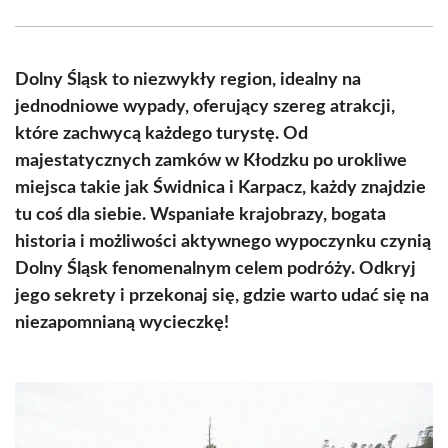
Facebook
X
Pinterest
WhatsApp
LinkedIn
Email
(Twitter)
Dolny Śląsk to niezwykły region, idealny na
jednodniowe wypady, oferujący szereg atrakcji,
które zachwycą każdego turystę. Od
majestatycznych zamków w Kłodzku po urokliwe
miejsca takie jak Świdnica i Karpacz, każdy znajdzie
tu coś dla siebie. Wspaniałe krajobrazy, bogata
historia i możliwości aktywnego wypoczynku czynią
Dolny Śląsk fenomenalnym celem podróży. Odkryj
jego sekrety i przekonaj się, gdzie warto udać się na
niezapomnianą wycieczkę!