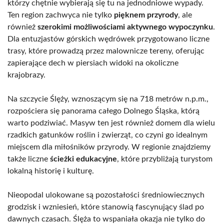
którzy chętnie wybierają się tu na jednodniowe wypady.
Ten region zachwyca nie tylko
pięknem przyrody
, ale
również
szerokimi możliwościami aktywnego wypoczynku
.
Dla entuzjastów górskich wędrówek przygotowano liczne
trasy, które prowadzą przez malownicze tereny, oferując
zapierające dech w piersiach widoki na okoliczne
krajobrazy.
Na szczycie Ślęży, wznoszącym się na 718 metrów n.p.m.,
rozpościera się panorama całego Dolnego Śląska, którą
warto podziwiać. Masyw ten jest również domem dla wielu
rzadkich gatunków roślin i zwierząt, co czyni go idealnym
miejscem dla miłośników przyrody. W regionie znajdziemy
także liczne
ścieżki edukacyjne
, które przybliżają turystom
lokalną historię i kulturę.
Nieopodal ulokowane są pozostałości średniowiecznych
grodzisk i wzniesień, które stanowią fascynujący ślad po
dawnych czasach. Ślęża to wspaniała okazja nie tylko do