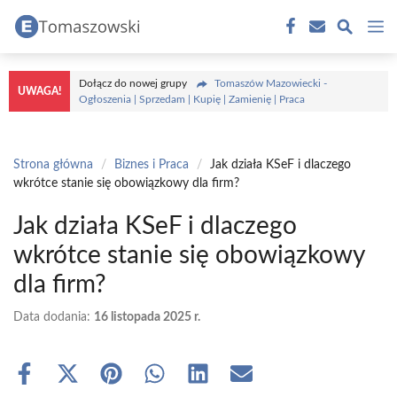
Przejdź
M
do
treści
Dołącz do nowej grupy
Tomaszów Mazowiecki -
UWAGA!
Ogłoszenia | Sprzedam | Kupię | Zamienię | Praca
Strona główna
/
Biznes i Praca
/
Jak działa KSeF i dlaczego
wkrótce stanie się obowiązkowy dla firm?
Jak działa KSeF i dlaczego
wkrótce stanie się obowiązkowy
dla firm?
Data dodania:
16 listopada 2025 r.
Share
Share
Share
Share
Share
Share
on
on
on
on
on
on