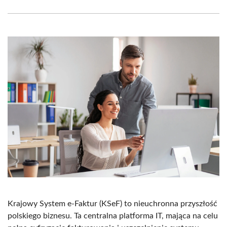
Facebook
X
Pinterest
WhatsApp
LinkedIn
Email
(Twitter)
Krajowy System e-Faktur (KSeF) to nieuchronna przyszłość
polskiego biznesu. Ta centralna platforma IT, mająca na celu