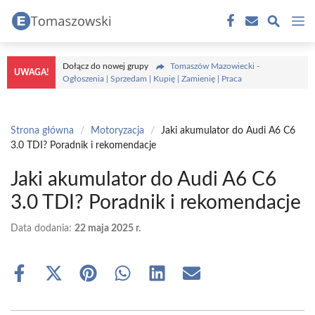
Przejdź
M
do
treści
Dołącz do nowej grupy
Tomaszów Mazowiecki -
UWAGA!
Ogłoszenia | Sprzedam | Kupię | Zamienię | Praca
Strona główna
/
Motoryzacja
/
Jaki akumulator do Audi A6 C6
3.0 TDI? Poradnik i rekomendacje
Jaki akumulator do Audi A6 C6
3.0 TDI? Poradnik i rekomendacje
Data dodania:
22 maja 2025 r.
Share
Share
Share
Share
Share
Share
on
on
on
on
on
on
Facebook
X
Pinterest
WhatsApp
LinkedIn
Email
(Twitter)