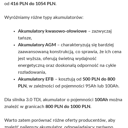
od
416 PLN do 1054 PLN
.
Wyróżniamy różne typy akumulatorów:
Akumulatory kwasowo-ołowiowe
– zazwyczaj
tańsze,
Akumulatory AGM
– charakteryzują się bardziej
zaawansowaną konstrukcją, co sprawia, że ich cena
jest wyższa, oferują świetną wydajność
energetyczną oraz doskonałą odporność na cykle
rozładowania,
Akumulatory EFB
– kosztują od
500 PLN do 800
PLN
, w zależności od pojemności 95Ah lub 100Ah.
Dla silnika 3.0 TDI, akumulator o pojemności
100Ah
można
znaleźć w granicach
800 PLN do 1000 PLN
.
Warto zatem porównać różne oferty producentów, aby
znaleźć najlepszy akumulator, odpowiadający zarówno