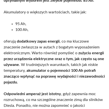
optymalnym wyborem jest zwykle pojemność 85 Ah
.
Akumulatory o większych wartościach, takie jak:
95 Ah,
100 Ah,
oferują
dodatkowy zapas energii
, co ma kluczowe
znaczenie zwłaszcza w autach z bogatym wyposażeniem
elektronicznym. Warto również pomyśleć o
zużyciu energii
przez urządzenia elektryczne oraz o tym, jak często są one
używane
. W trudniejszych warunkach, takich jak niskie
temperatury,
akumulator o pojemności 100 Ah potrafi
znacząco wpłynąć na poprawę wydajności i niezawodności
pojazdu
.
Odpowiedni amperaż jest istotny
, gdyż zapewnia moc
rozruchową, co ma szczególne znaczenie zimą dla silników
Diesla. Ponadto, nie można zapomnieć o jakości