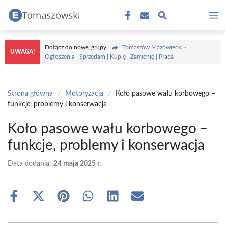
Przejdź
M
do
treści
Dołącz do nowej grupy
Tomaszów Mazowiecki -
UWAGA!
Ogłoszenia | Sprzedam | Kupię | Zamienię | Praca
Strona główna
/
Motoryzacja
/
Koło pasowe wału korbowego –
funkcje, problemy i konserwacja
Koło pasowe wału korbowego –
funkcje, problemy i konserwacja
Data dodania:
24 maja 2025 r.
Share
Share
Share
Share
Share
Share
on
on
on
on
on
on
Facebook
X
Pinterest
WhatsApp
LinkedIn
Email
(Twitter)