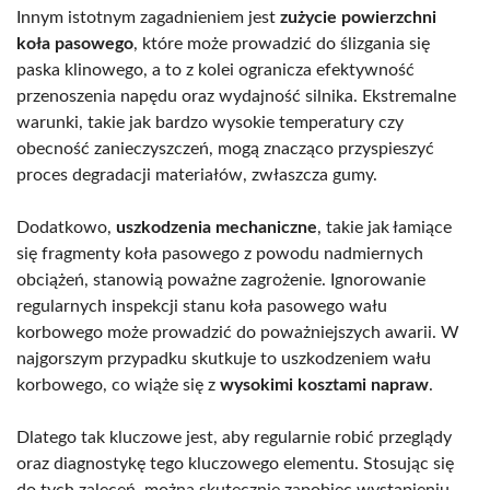
Innym istotnym zagadnieniem jest
zużycie powierzchni
koła pasowego
, które może prowadzić do ślizgania się
paska klinowego, a to z kolei ogranicza efektywność
przenoszenia napędu oraz wydajność silnika. Ekstremalne
warunki, takie jak bardzo wysokie temperatury czy
obecność zanieczyszczeń, mogą znacząco przyspieszyć
proces degradacji materiałów, zwłaszcza gumy.
Dodatkowo,
uszkodzenia mechaniczne
, takie jak łamiące
się fragmenty koła pasowego z powodu nadmiernych
obciążeń, stanowią poważne zagrożenie. Ignorowanie
regularnych inspekcji stanu koła pasowego wału
korbowego może prowadzić do poważniejszych awarii. W
najgorszym przypadku skutkuje to uszkodzeniem wału
korbowego, co wiąże się z
wysokimi kosztami napraw
.
Dlatego tak kluczowe jest, aby regularnie robić przeglądy
oraz diagnostykę tego kluczowego elementu. Stosując się
do tych zaleceń, można skutecznie zapobiec wystąpieniu