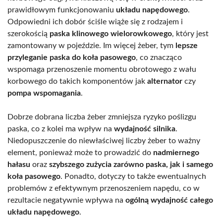
prawidłowym funkcjonowaniu
układu napędowego
.
Odpowiedni ich dobór ściśle wiąże się z rodzajem i
szerokością
paska klinowego wielorowkowego
, który jest
zamontowany w pojeździe. Im więcej żeber, tym
lepsze
przyleganie paska do koła pasowego
, co znacząco
wspomaga przenoszenie momentu obrotowego z wału
korbowego do takich komponentów jak
alternator
czy
pompa wspomagania
.
Dobrze dobrana liczba żeber zmniejsza ryzyko poślizgu
paska, co z kolei ma wpływ na
wydajność silnika
.
Niedopuszczenie do niewłaściwej liczby żeber to ważny
element, ponieważ może to prowadzić do
nadmiernego
hałasu
oraz
szybszego zużycia zarówno paska, jak i samego
koła pasowego
. Ponadto, dotyczy to także ewentualnych
problemów z efektywnym przenoszeniem napędu, co w
rezultacie negatywnie wpływa na
ogólną wydajność całego
układu napędowego
.