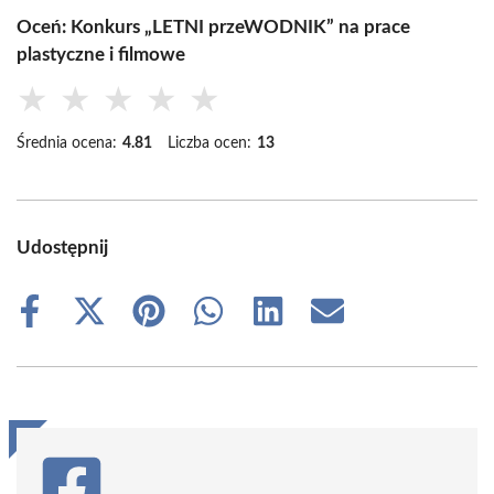
Oceń: Konkurs „LETNI przeWODNIK” na prace
plastyczne i filmowe
★
★
★
★
★
Średnia ocena:
4.81
Liczba ocen:
13
Udostępnij
Share
Share
Share
Share
Share
Share
on
on
on
on
on
on
Facebook
X
Pinterest
WhatsApp
LinkedIn
Email
(Twitter)