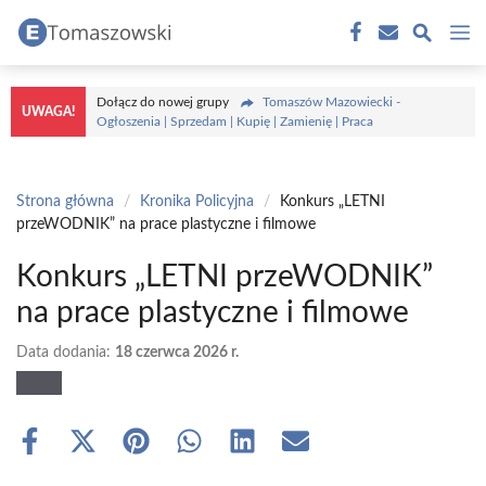
Przejdź
M
do
treści
Dołącz do nowej grupy
Tomaszów Mazowiecki -
UWAGA!
Ogłoszenia | Sprzedam | Kupię | Zamienię | Praca
Strona główna
/
Kronika Policyjna
/
Konkurs „LETNI
przeWODNIK” na prace plastyczne i filmowe
Konkurs „LETNI przeWODNIK”
na prace plastyczne i filmowe
Data dodania:
18 czerwca 2026 r.
Share
Share
Share
Share
Share
Share
on
on
on
on
on
on
Facebook
X
Pinterest
WhatsApp
LinkedIn
Email