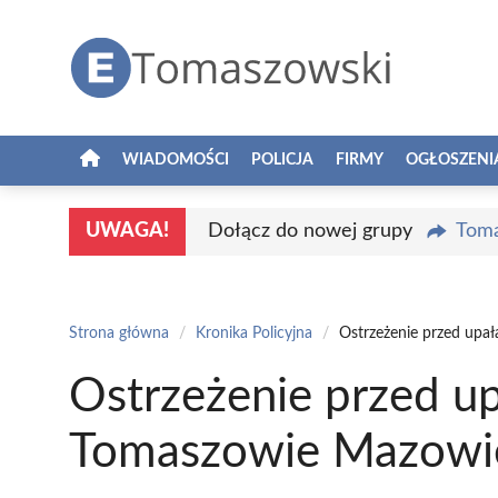
Przejdź
do
treści
WIADOMOŚCI
POLICJA
FIRMY
OGŁOSZENI
UWAGA!
Dołącz do nowej grupy
Toma
Strona główna
/
Kronika Policyjna
/
Ostrzeżenie przed upa
Ostrzeżenie przed up
Tomaszowie Mazowi