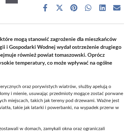
Share
Share
Share
Share
Share
Share
on
on
on
on
on
on
Facebook
X
Pinterest
WhatsApp
LinkedIn
Email
(Twitter)
 które mogą stanowić zagrożenie dla mieszkańców
ii i Gospodarki Wodnej wydał ostrzeżenie drugiego
bejmuje również powiat tomaszowski. Oprócz
sokie temperatury, co może wpływać na ogólne
rycznych oraz porywistych wiatrów, służby apelują o
 domy i mienie, usuwając przedmioty mogące zostać porwane
ych miejscach, takich jak tereny pod drzewami. Ważne jest
atła, takie jak latarki i powerbanki, na wypadek przerw w
ozostawali w domach, zamykali okna oraz ograniczali