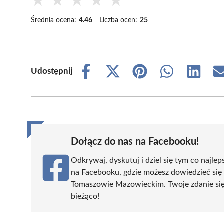
★
★
★
★
★
Średnia ocena:
4.46
Liczba ocen:
25
Udostępnij
Share
Share
Share
Share
Share
on
on
on
on
on
Facebook
X
Pinterest
WhatsApp
LinkedIn
(Twitter)
Dołącz do nas na Facebooku!
Odkrywaj, dyskutuj i dziel się tym co najlep
na Facebooku, gdzie możesz dowiedzieć się
Tomaszowie Mazowieckim. Twoje zdanie się l
bieżąco!