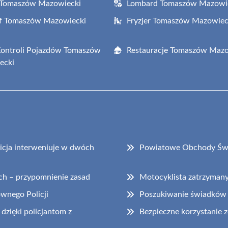
 Tomaszów Mazowiecki
Lombard Tomaszów Mazowi
af Tomaszów Mazowiecki
Fryzjer Tomaszów Mazowiec
Kontroli Pojazdów Tomaszów
Restauracje Tomaszów Mazo
ecki
cja interweniuje w dwóch
Powiatowe Obchody Świ
ch – przypomnienie zasad
Motocyklista zatrzyman
ównego Policji
Poszukiwanie świadków
dzięki policjantom z
Bezpieczne korzystanie