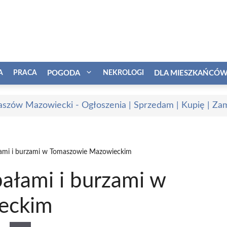
A
PRACA
POGODA
NEKROLOGI
DLA MIESZKAŃCÓ
szów Mazowiecki - Ogłoszenia | Sprzedam | Kupię | Zam
łami i burzami w Tomaszowie Mazowieckim
ałami i burzami w
eckim