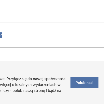
Share
on
Email
sze! Przyłącz się do naszej społeczności
Polub nas!
 więcej o lokalnych wydarzeniach w
iczy - polub naszą stronę i bądź na