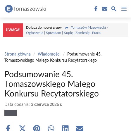
Przejdź
M
do
treści
Dołącz do nowej grupy
Tomaszów Mazowiecki -
UWAGA!
Ogłoszenia | Sprzedam | Kupię | Zamienię | Praca
Strona główna
/
Wiadomości
/
Podsumowanie 45.
Tomaszowskiego Małego Konkursu Recytatorskiego
Podsumowanie 45.
Tomaszowskiego Małego
Konkursu Recytatorskiego
Data dodania:
3 czerwca 2026 r.
Share
Share
Share
Share
Share
Share