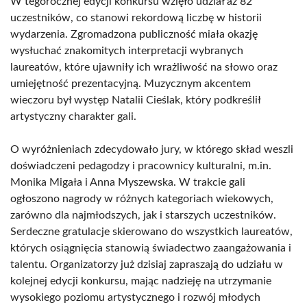
W tegorocznej edycji konkursu wzięło udział aż 82
uczestników, co stanowi rekordową liczbę w historii
wydarzenia. Zgromadzona publiczność miała okazję
wysłuchać znakomitych interpretacji wybranych
laureatów, które ujawniły ich wrażliwość na słowo oraz
umiejętność prezentacyjną. Muzycznym akcentem
wieczoru był występ Natalii Cieślak, który podkreślił
artystyczny charakter gali.
O wyróżnieniach zdecydowało jury, w którego skład weszli
doświadczeni pedagodzy i pracownicy kulturalni, m.in.
Monika Migała i Anna Myszewska. W trakcie gali
ogłoszono nagrody w różnych kategoriach wiekowych,
zarówno dla najmłodszych, jak i starszych uczestników.
Serdeczne gratulacje skierowano do wszystkich laureatów,
których osiągnięcia stanowią świadectwo zaangażowania i
talentu. Organizatorzy już dzisiaj zapraszają do udziału w
kolejnej edycji konkursu, mając nadzieję na utrzymanie
wysokiego poziomu artystycznego i rozwój młodych