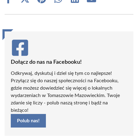
Share
Share
Share
Share
Share
Share
on
on
on
on
on
on
Facebook
X
Pinterest
WhatsApp
LinkedIn
Email
(Twitter)
Dołącz do nas na Facebooku!
Odkrywaj, dyskutuj i dziel się tym co najlepsze!
Przyłącz się do naszej społeczności na Facebooku,
gdzie możesz dowiedzieć się więcej o lokalnych
wydarzeniach w Tomaszowie Mazowieckim. Twoje
zdanie się liczy - polub naszą stronę i bądź na
bieżąco!
Polub nas!