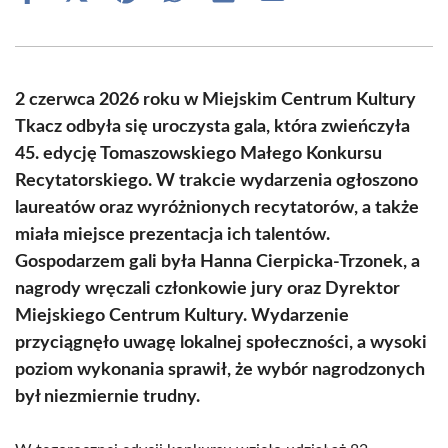
on
on
on
on
on
on
Facebook
X
Pinterest
WhatsApp
LinkedIn
Email
(Twitter)
2 czerwca 2026 roku w Miejskim Centrum Kultury
Tkacz odbyła się uroczysta gala, która zwieńczyła
45. edycję Tomaszowskiego Małego Konkursu
Recytatorskiego. W trakcie wydarzenia ogłoszono
laureatów oraz wyróżnionych recytatorów, a także
miała miejsce prezentacja ich talentów.
Gospodarzem gali była Hanna Cierpicka-Trzonek, a
nagrody wręczali członkowie jury oraz Dyrektor
Miejskiego Centrum Kultury. Wydarzenie
przyciągnęło uwagę lokalnej społeczności, a wysoki
poziom wykonania sprawił, że wybór nagrodzonych
był niezmiernie trudny.