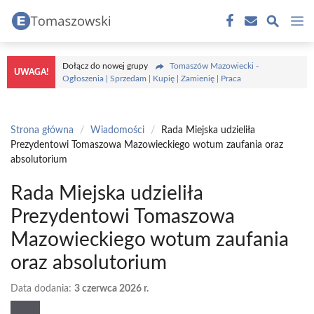
Przejdź
M
do
treści
Dołącz do nowej grupy
Tomaszów Mazowiecki -
UWAGA!
Ogłoszenia | Sprzedam | Kupię | Zamienię | Praca
Strona główna
/
Wiadomości
/
Rada Miejska udzieliła
Prezydentowi Tomaszowa Mazowieckiego wotum zaufania oraz
absolutorium
Rada Miejska udzieliła
Prezydentowi Tomaszowa
Mazowieckiego wotum zaufania
oraz absolutorium
Data dodania:
3 czerwca 2026 r.