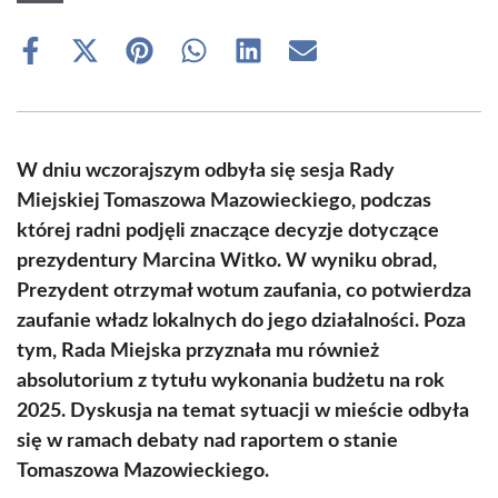
Share
Share
Share
Share
Share
Share
on
on
on
on
on
on
Facebook
X
Pinterest
WhatsApp
LinkedIn
Email
(Twitter)
W dniu wczorajszym odbyła się sesja Rady
Miejskiej Tomaszowa Mazowieckiego, podczas
której radni podjęli znaczące decyzje dotyczące
prezydentury Marcina Witko. W wyniku obrad,
Prezydent otrzymał wotum zaufania, co potwierdza
zaufanie władz lokalnych do jego działalności. Poza
tym, Rada Miejska przyznała mu również
absolutorium z tytułu wykonania budżetu na rok
2025. Dyskusja na temat sytuacji w mieście odbyła
się w ramach debaty nad raportem o stanie
Tomaszowa Mazowieckiego.