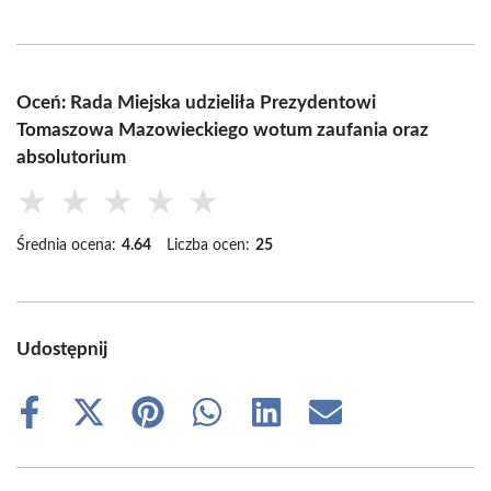
Oceń: Rada Miejska udzieliła Prezydentowi
Tomaszowa Mazowieckiego wotum zaufania oraz
absolutorium
★
★
★
★
★
Średnia ocena:
4.64
Liczba ocen:
25
Udostępnij
Share
Share
Share
Share
Share
Share
on
on
on
on
on
on
Facebook
X
Pinterest
WhatsApp
LinkedIn
Email
(Twitter)