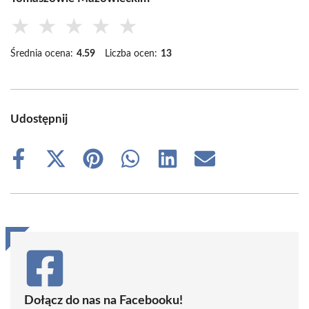
★
★
★
★
★
Średnia ocena:
4.59
Liczba ocen:
13
Udostępnij
Share
Share
Share
Share
Share
Share
on
on
on
on
on
on
Facebook
X
Pinterest
WhatsApp
LinkedIn
Email
(Twitter)
Dołącz do nas na Facebooku!