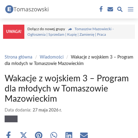
Przejdź
M
do
treści
Dołącz do nowej grupy
Tomaszów Mazowiecki -
UWAGA!
Ogłoszenia | Sprzedam | Kupię | Zamienię | Praca
Strona główna
/
Wiadomości
/
Wakacje z wojskiem 3 – Program
dla młodych w Tomaszowie Mazowieckim
Wakacje z wojskiem 3 – Program
dla młodych w Tomaszowie
Mazowieckim
Data dodania:
27 maja 2026 r.
Share
Share
Share
Share
Share
Share