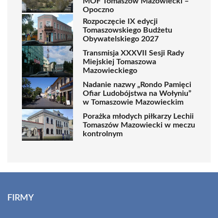
MOF Tomaszów Mazowiecki –
Opoczno
Rozpoczęcie IX edycji
Tomaszowskiego Budżetu
Obywatelskiego 2027
Transmisja XXXVII Sesji Rady
Miejskiej Tomaszowa
Mazowieckiego
Nadanie nazwy „Rondo Pamięci
Ofiar Ludobójstwa na Wołyniu”
w Tomaszowie Mazowieckim
Porażka młodych piłkarzy Lechii
Tomaszów Mazowiecki w meczu
kontrolnym
FIRMY