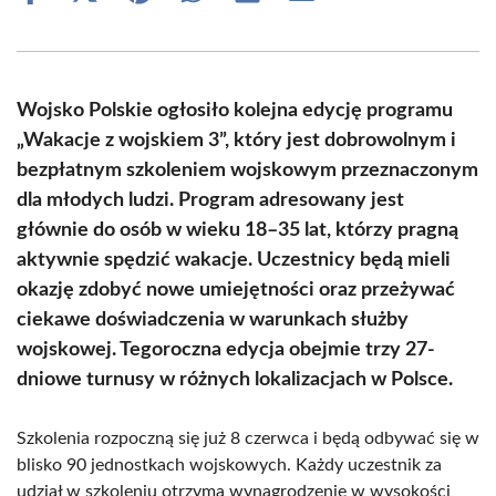
on
on
on
on
on
on
Facebook
X
Pinterest
WhatsApp
LinkedIn
Email
(Twitter)
Wojsko Polskie ogłosiło kolejna edycję programu
„Wakacje z wojskiem 3”, który jest dobrowolnym i
bezpłatnym szkoleniem wojskowym przeznaczonym
dla młodych ludzi. Program adresowany jest
głównie do osób w wieku 18–35 lat, którzy pragną
aktywnie spędzić wakacje. Uczestnicy będą mieli
okazję zdobyć nowe umiejętności oraz przeżywać
ciekawe doświadczenia w warunkach służby
wojskowej. Tegoroczna edycja obejmie trzy 27-
dniowe turnusy w różnych lokalizacjach w Polsce.
Szkolenia rozpoczną się już 8 czerwca i będą odbywać się w
blisko 90 jednostkach wojskowych. Każdy uczestnik za
udział w szkoleniu otrzyma wynagrodzenie w wysokości