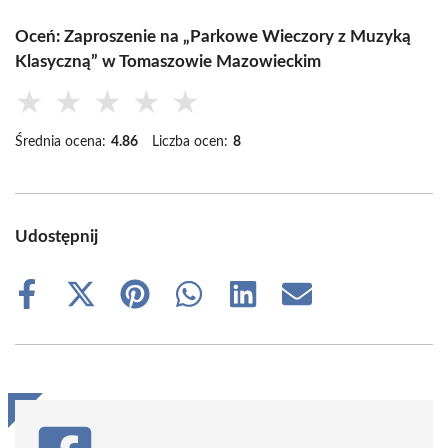
Oceń: Zaproszenie na „Parkowe Wieczory z Muzyką
Klasyczną” w Tomaszowie Mazowieckim
★
★
★
★
★
Średnia ocena:
4.86
Liczba ocen:
8
Udostępnij
Share
Share
Share
Share
Share
Share
on
on
on
on
on
on
Facebook
X
Pinterest
WhatsApp
LinkedIn
Email
(Twitter)