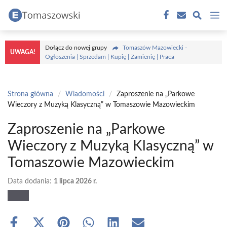
Przejdź
M
do
treści
Dołącz do nowej grupy
Tomaszów Mazowiecki -
UWAGA!
Ogłoszenia | Sprzedam | Kupię | Zamienię | Praca
Strona główna
/
Wiadomości
/
Zaproszenie na „Parkowe
Wieczory z Muzyką Klasyczną” w Tomaszowie Mazowieckim
Zaproszenie na „Parkowe
Wieczory z Muzyką Klasyczną” w
Tomaszowie Mazowieckim
Data dodania:
1 lipca 2026 r.
Share
Share
Share
Share
Share
Share