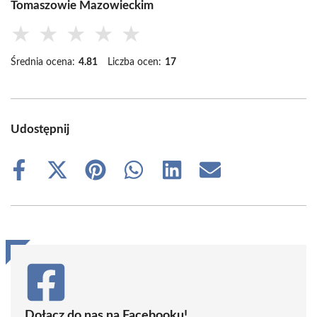
Tomaszowie Mazowieckim
★
★
★
★
★
Średnia ocena:
4.81
Liczba ocen:
17
Udostępnij
Share
Share
Share
Share
Share
Share
on
on
on
on
on
on
Facebook
X
Pinterest
WhatsApp
LinkedIn
Email
(Twitter)
Dołącz do nas na Facebooku!