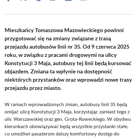
on
on
on
on
on
on
Facebook
X
Pinterest
WhatsApp
LinkedIn
Email
(Twitter)
Mieszkańcy Tomaszowa Mazowieckiego powinni
przygotować się na zmiany związane z trasą
przejazdu autobusów linii nr 35. Od 9 czerwca 2025
roku, w związku z pracami drogowymi na ulicy
Konstytucji 3 Maja, autobusy tej linii będą kursować
objazdem. Zmiana ta wpłynie na dostępność
niektórych przystanków oraz wprowadzi nowe trasy
przejazdu przez miasto.
W ramach wprowadzonych zmian, autobusy linii 35 będą
omijać ulicę Konstytucji 3 Maja, korzystając zamiast tego z
ulic Warszawskiej oraz gen. Grota-Roweckiego. W obydwu
kierunkach obowiązywać będą wszystkie przystanki stałe,
co umożliwi pasażerom dalszy komfortowy dostęp do