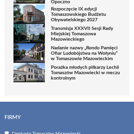
Opoczno
Rozpoczęcie IX edycji
Tomaszowskiego Budżetu
Obywatelskiego 2027
Transmisja XXXVII Sesji Rady
Miejskiej Tomaszowa
Mazowieckiego
Nadanie nazwy „Rondo Pamięci
Ofiar Ludobójstwa na Wołyniu”
w Tomaszowie Mazowieckim
Porażka młodych piłkarzy Lechii
Tomaszów Mazowiecki w meczu
kontrolnym
FIRMY
Dentysta Tomaszów Mazowiecki