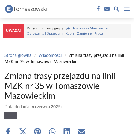
Przejdź
M
do
treści
Dołącz do nowej grupy
Tomaszów Mazowiecki -
UWAGA!
Ogłoszenia | Sprzedam | Kupię | Zamienię | Praca
Strona główna
/
Wiadomości
/
Zmiana trasy przejazdu na linii
MZK nr 35 w Tomaszowie Mazowieckim
Zmiana trasy przejazdu na linii
MZK nr 35 w Tomaszowie
Mazowieckim
Data dodania:
6 czerwca 2025 r.
Share
Share
Share
Share
Share
Share