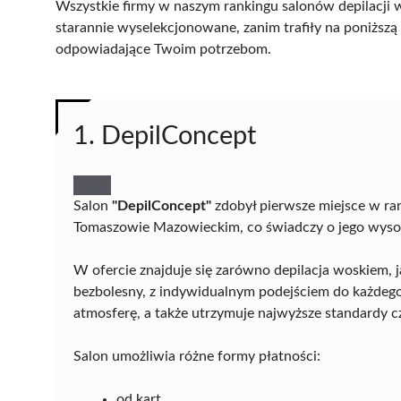
Wszystkie firmy w naszym rankingu salonów depilacji
starannie wyselekcjonowane, zanim trafiły na poniższą l
odpowiadające Twoim potrzebom.
1. DepilConcept
Salon
"DepilConcept"
zdobył pierwsze miejsce w ran
Tomaszowie Mazowieckim, co świadczy o jego wysokie
W ofercie znajduje się zarówno depilacja woskiem, j
bezbolesny, z indywidualnym podejściem do każdego k
atmosferę, a także utrzymuje najwyższe standardy cz
Salon umożliwia różne formy płatności:
od kart,