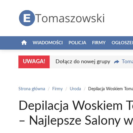
Przejdź
do
treści
WIADOMOŚCI
POLICJA
FIRMY
OGŁOSZE
UWAGA!
Dołącz do nowej grupy
Toma
Strona główna
/
Firmy
/
Uroda
/
Depilacja Woskiem Toma
Depilacja Woskiem 
– Najlepsze Salony 