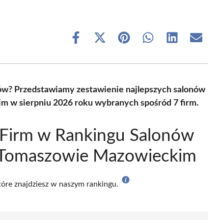
Share
Share
Share
Share
Share
Share
on
on
on
on
on
on
Facebook
X
Pinterest
WhatsApp
LinkedIn
Email
(Twitter)
ów? Przedstawiamy zestawienie najlepszych salonów
 w sierpniu 2026 roku wybranych spośród 7 firm.
 Firm w Rankingu Salonów
 Tomaszowie Mazowieckim
które znajdziesz w naszym rankingu.