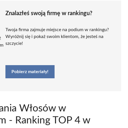
Znalazłeś swoją firmę w rankingu?
Twoja firma zajmuje miejsce na podium w rankingu?
Wyróżnij się i pokaż swoim klientom, że jesteś na
ź
szczycie!
ym
Pobierz materiały!
żania Włosów w
m - Ranking TOP 4 w