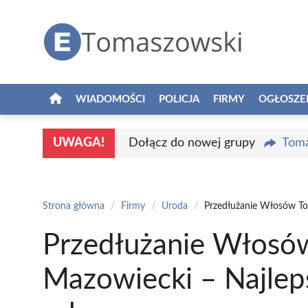
Przejdź
do
treści
WIADOMOŚCI
POLICJA
FIRMY
OGŁOSZE
UWAGA!
Dołącz do nowej grupy
Toma
Strona główna
/
Firmy
/
Uroda
/
Przedłużanie Włosów To
Przedłużanie Włos
Mazowiecki – Najlep