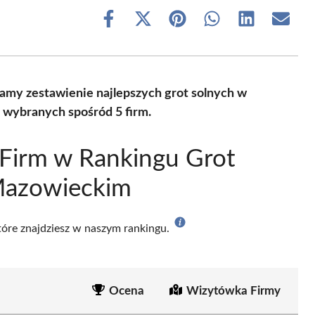
Share
Share
Share
Share
Share
Share
on
on
on
on
on
on
Facebook
X
Pinterest
WhatsApp
LinkedIn
Email
(Twitter)
iamy zestawienie najlepszych grot solnych w
wybranych spośród 5 firm.
Firm w Rankingu Grot
Mazowieckim
które znajdziesz w naszym rankingu.
Ocena
Wizytówka Firmy