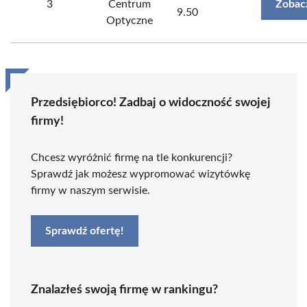
3
Centrum
Zobac
9.50
Optyczne
Przedsiębiorco! Zadbaj o widoczność swojej
firmy!
Chcesz wyróżnić firmę na tle konkurencji?
Sprawdź jak możesz wypromować wizytówkę
firmy w naszym serwisie.
Sprawdź ofertę!
Znalazłeś swoją firmę w rankingu?