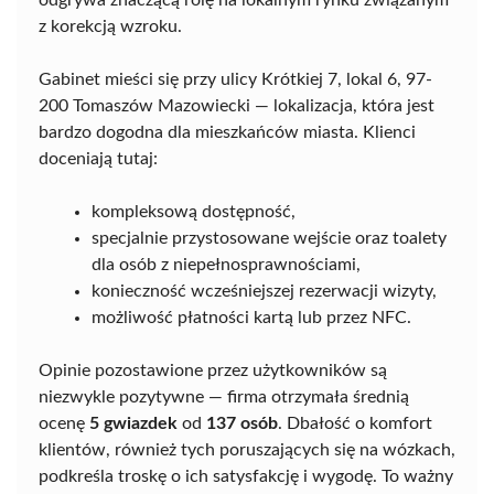
odgrywa znaczącą rolę na lokalnym rynku związanym
z korekcją wzroku.
Gabinet mieści się przy ulicy Krótkiej 7, lokal 6, 97-
200 Tomaszów Mazowiecki — lokalizacja, która jest
bardzo dogodna dla mieszkańców miasta. Klienci
doceniają tutaj:
kompleksową dostępność,
specjalnie przystosowane wejście oraz toalety
dla osób z niepełnosprawnościami,
konieczność wcześniejszej rezerwacji wizyty,
możliwość płatności kartą lub przez NFC.
Opinie pozostawione przez użytkowników są
niezwykle pozytywne — firma otrzymała średnią
ocenę
5 gwiazdek
od
137 osób
. Dbałość o komfort
klientów, również tych poruszających się na wózkach,
podkreśla troskę o ich satysfakcję i wygodę. To ważny