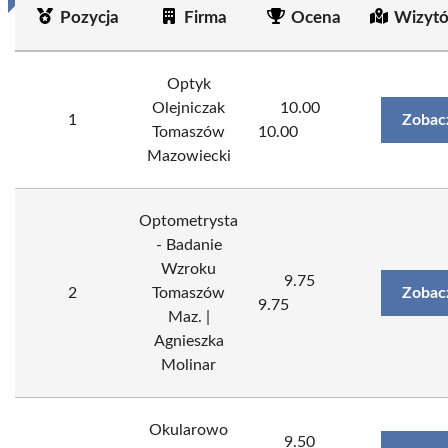
Pozycja
Firma
Ocena
Wizytó
Optyk
Olejniczak
10.00
1
Zobac
Tomaszów
10.00
Mazowiecki
Optometrysta
- Badanie
Wzroku
9.75
2
Tomaszów
Zobac
9.75
Maz. |
Agnieszka
Molinar
Okularowo
9.50