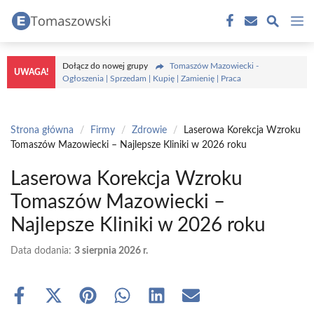
Przejdź
M
do
treści
Dołącz do nowej grupy
Tomaszów Mazowiecki -
UWAGA!
Ogłoszenia | Sprzedam | Kupię | Zamienię | Praca
Strona główna
/
Firmy
/
Zdrowie
/
Laserowa Korekcja Wzroku
Tomaszów Mazowiecki – Najlepsze Kliniki w 2026 roku
Laserowa Korekcja Wzroku
Tomaszów Mazowiecki –
Najlepsze Kliniki w 2026 roku
Data dodania:
3 sierpnia 2026 r.
Share
Share
Share
Share
Share
Share
on
on
on
on
on
on