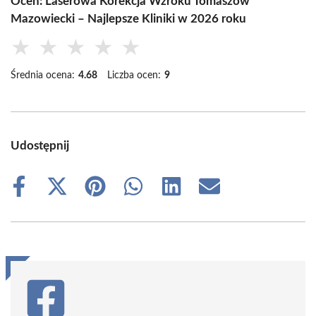
Oceń: Laserowa Korekcja Wzroku Tomaszów
Mazowiecki – Najlepsze Kliniki w 2026 roku
★
★
★
★
★
Średnia ocena:
4.68
Liczba ocen:
9
Udostępnij
Share
Share
Share
Share
Share
Share
on
on
on
on
on
on
Facebook
X
Pinterest
WhatsApp
LinkedIn
Email
(Twitter)