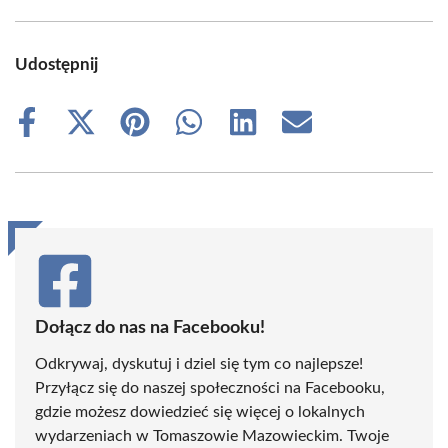
Udostępnij
Share
Share
Share
Share
Share
Share
on
on
on
on
on
on
Facebook
X
Pinterest
WhatsApp
LinkedIn
Email
(Twitter)
Dołącz do nas na Facebooku!
Odkrywaj, dyskutuj i dziel się tym co najlepsze!
Przyłącz się do naszej społeczności na Facebooku,
gdzie możesz dowiedzieć się więcej o lokalnych
wydarzeniach w Tomaszowie Mazowieckim. Twoje