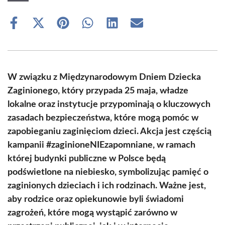
Share
Share
Share
Share
Share
Share
on
on
on
on
on
on
Facebook
X
Pinterest
WhatsApp
LinkedIn
Email
(Twitter)
W związku z Międzynarodowym Dniem Dziecka
Zaginionego, który przypada 25 maja, władze
lokalne oraz instytucje przypominają o kluczowych
zasadach bezpieczeństwa, które mogą pomóc w
zapobieganiu zaginięciom dzieci. Akcja jest częścią
kampanii #zaginioneNIEzapomniane, w ramach
której budynki publiczne w Polsce będą
podświetlone na niebiesko, symbolizując pamięć o
zaginionych dzieciach i ich rodzinach. Ważne jest,
aby rodzice oraz opiekunowie byli świadomi
zagrożeń, które mogą wystąpić zarówno w