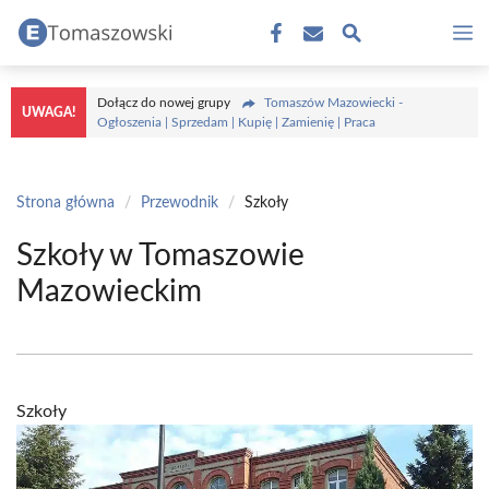
Przejdź
M
do
treści
Dołącz do nowej grupy
Tomaszów Mazowiecki -
UWAGA!
Ogłoszenia | Sprzedam | Kupię | Zamienię | Praca
Strona główna
/
Przewodnik
/
Szkoły
Szkoły w Tomaszowie
Mazowieckim
Szkoły