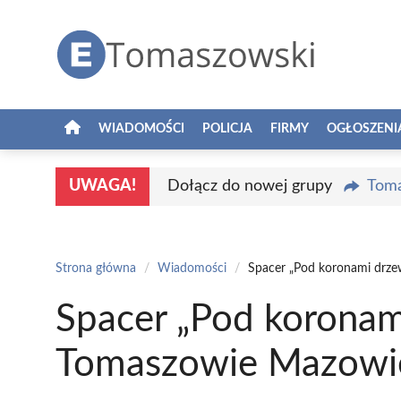
Przejdź
do
treści
WIADOMOŚCI
POLICJA
FIRMY
OGŁOSZENI
UWAGA!
Dołącz do nowej grupy
Toma
Strona główna
/
Wiadomości
/
Spacer „Pod koronami drz
Spacer „Pod koronam
Tomaszowie Mazowi