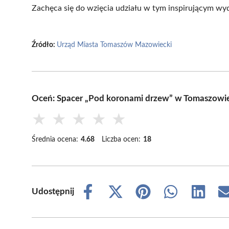
Zachęca się do wzięcia udziału w tym inspirującym wy
Źródło:
Urząd Miasta Tomaszów Mazowiecki
Oceń: Spacer „Pod koronami drzew” w Tomaszow
★
★
★
★
★
Średnia ocena:
4.68
Liczba ocen:
18
Udostępnij
Share
Share
Share
Share
Share
on
on
on
on
on
Facebook
X
Pinterest
WhatsApp
LinkedIn
(Twitter)