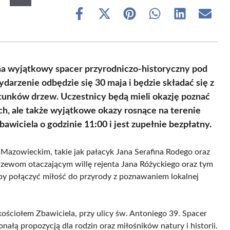
Share
Share
Share
Share
Share
Share
on
on
on
on
on
on
Facebook
X
Pinterest
WhatsApp
LinkedIn
Email
(Twitter)
 wyjątkowy spacer przyrodniczo-historyczny pod
rzenie odbędzie się 30 maja i będzie składać się z
atunków drzew. Uczestnicy będą mieli okazję poznać
ch, ale także wyjątkowe okazy rosnące na terenie
awiciela o godzinie 11:00 i jest zupełnie bezpłatny.
Mazowieckim, takie jak pałacyk Jana Serafina Rodego oraz
 drzewom otaczającym willę rejenta Jana Różyckiego oraz tym
aby połączyć miłość do przyrody z poznawaniem lokalnej
ościołem Zbawiciela, przy ulicy św. Antoniego 39. Spacer
nałą propozycją dla rodzin oraz miłośników natury i historii.