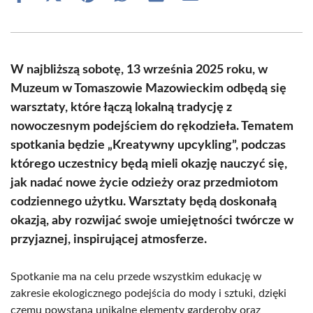
on
on
on
on
on
on
Facebook
X
Pinterest
WhatsApp
LinkedIn
Email
(Twitter)
W najbliższą sobotę, 13 września 2025 roku, w
Muzeum w Tomaszowie Mazowieckim odbędą się
warsztaty, które łączą lokalną tradycję z
nowoczesnym podejściem do rękodzieła. Tematem
spotkania będzie „Kreatywny upcykling”, podczas
którego uczestnicy będą mieli okazję nauczyć się,
jak nadać nowe życie odzieży oraz przedmiotom
codziennego użytku. Warsztaty będą doskonałą
okazją, aby rozwijać swoje umiejętności twórcze w
przyjaznej, inspirującej atmosferze.
Spotkanie ma na celu przede wszystkim edukację w
zakresie ekologicznego podejścia do mody i sztuki, dzięki
czemu powstaną unikalne elementy garderoby oraz