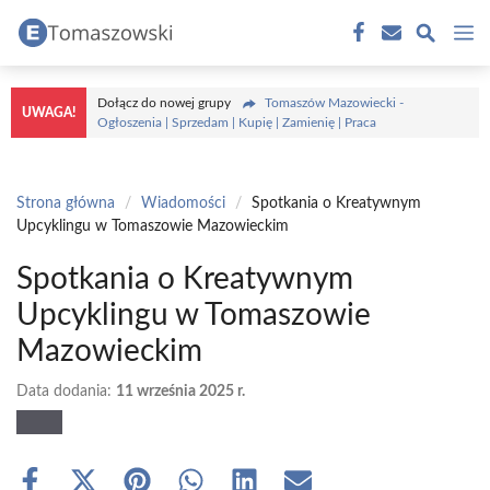
Przejdź
M
do
treści
Dołącz do nowej grupy
Tomaszów Mazowiecki -
UWAGA!
Ogłoszenia | Sprzedam | Kupię | Zamienię | Praca
Strona główna
/
Wiadomości
/
Spotkania o Kreatywnym
Upcyklingu w Tomaszowie Mazowieckim
Spotkania o Kreatywnym
Upcyklingu w Tomaszowie
Mazowieckim
Data dodania:
11 września 2025 r.
Share
Share
Share
Share
Share
Share