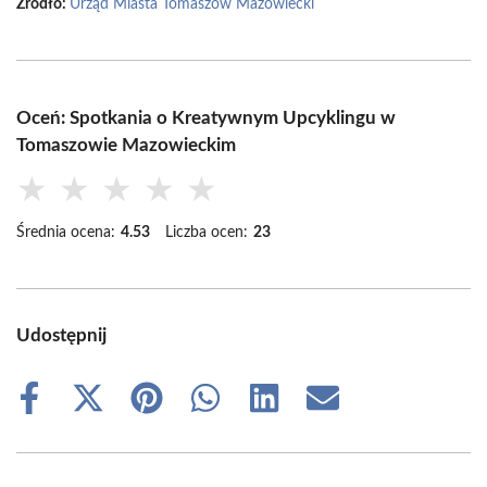
Źródło:
Urząd Miasta Tomaszów Mazowiecki
Oceń: Spotkania o Kreatywnym Upcyklingu w
Tomaszowie Mazowieckim
★
★
★
★
★
Średnia ocena:
4.53
Liczba ocen:
23
Udostępnij
Share
Share
Share
Share
Share
Share
on
on
on
on
on
on
Facebook
X
Pinterest
WhatsApp
LinkedIn
Email
(Twitter)