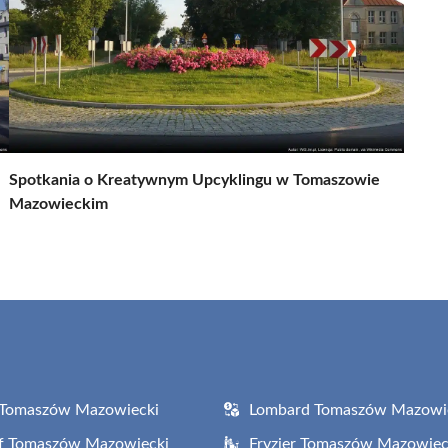
Spotkania o Kreatywnym Upcyklingu w Tomaszowie
Mazowieckim
 Tomaszów Mazowiecki
Lombard Tomaszów Mazowi
af Tomaszów Mazowiecki
Fryzjer Tomaszów Mazowiec