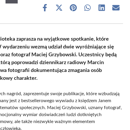
Share
Share
Share
Share
Share
Share
on
on
on
on
on
on
Facebook
X
Pinterest
WhatsApp
LinkedIn
Email
(Twitter)
ioteka zaprasza na wyjątkowe spotkanie, które
W wydarzeniu wezmą udział dwie wyróżniające się
a oraz fotograf Maciej Grzybowski. Uczestnicy będą
którą poprowadzi dziennikarz radiowy Marcin
wa fotografii dokumentująca zmagania osób
kowy charakter.
wych nagród, zaprezentuje swoje publikacje, które wzbudzają
. Znany jest z bestsellerowego wywiadu z księdzem Janem
tematów społecznych. Maciej Grzybowski, uznany fotograf,
mocjonalny wymiar doświadczeń ludzi dotkniętych
rozmowy, ale także niezwykle ważnym elementem
 człowieka.