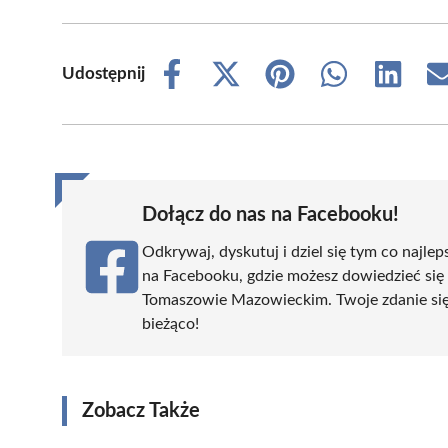
Udostępnij
Share
Share
Share
Share
Share
on
on
on
on
on
Facebook
X
Pinterest
WhatsApp
LinkedIn
(Twitter)
Dołącz do nas na Facebooku!
Odkrywaj, dyskutuj i dziel się tym co najlep
na Facebooku, gdzie możesz dowiedzieć się
Tomaszowie Mazowieckim. Twoje zdanie się l
bieżąco!
Zobacz Także