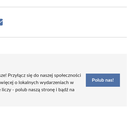
Share
on
Email
sze! Przyłącz się do naszej społeczności
Polub nas!
 więcej o lokalnych wydarzeniach w
iczy - polub naszą stronę i bądź na