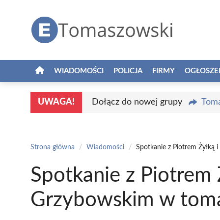
Przejdź
do
treści
WIADOMOŚCI
POLICJA
FIRMY
OGŁOSZE
UWAGA!
Dołącz do nowej grupy
Toma
Strona główna
/
Wiadomości
/
Spotkanie z Piotrem Żyłką 
Spotkanie z Piotrem 
Grzybowskim w tomas