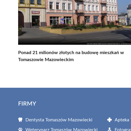
Ponad 21 milionów złotych na budowę mieszkań w
Tomaszowie Mazowieckim
FIRMY
Dentysta Tomaszów Mazowiecki
Apteka
Weterynarz Tomaszów Mazowiecki
Fotogr