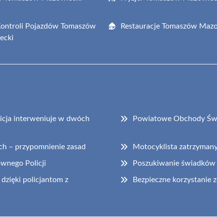
Kontroli Pojazdów Tomaszów
Restauracje Tomaszów Mazo
ecki
cja interweniuje w dwóch
Powiatowe Obchody Świ
ch – przypomnienie zasad
Motocyklista zatrzyman
ównego Policji
Poszukiwanie świadków
dzięki policjantom z
Bezpieczne korzystanie