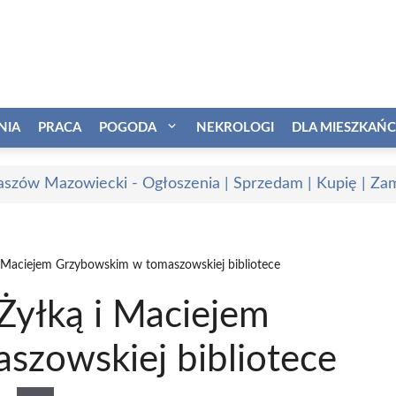
NIA
PRACA
POGODA
NEKROLOGI
DLA MIESZKAŃ
szów Mazowiecki - Ogłoszenia | Sprzedam | Kupię | Zam
i Maciejem Grzybowskim w tomaszowskiej bibliotece
Żyłką i Maciejem
zowskiej bibliotece