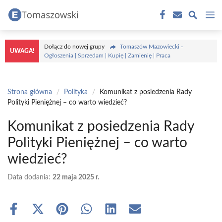
Przejdź
M
do
treści
Dołącz do nowej grupy
Tomaszów Mazowiecki -
UWAGA!
Ogłoszenia | Sprzedam | Kupię | Zamienię | Praca
Strona główna
/
Polityka
/
Komunikat z posiedzenia Rady
Polityki Pieniężnej – co warto wiedzieć?
Komunikat z posiedzenia Rady
Polityki Pieniężnej – co warto
wiedzieć?
Data dodania:
22 maja 2025 r.
Share
Share
Share
Share
Share
Share
on
on
on
on
on
on