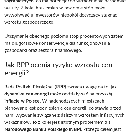
zagranicznych
, co ma potencjał do wzmocnienia narodowej
waluty. Z kolei brak zmian w poziomie stóp może
wywoływać u inwestorów niepokój dotyczący stagnacji
wzrostu gospodarczego.
Utrzymanie obecnego poziomu stóp procentowych zatem
ma długofalowe konsekwencje dla funkcjonowania
gospodarki oraz sektora finansowego.
Jak RPP ocenia ryzyko wzrostu cen
energii?
Rada Polityki Pieniężnej (RPP) zwraca uwagę na to, jak
dynamika cen energii
może oddziaływać na przyszłą
inflację w Polsce
. W nadchodzących miesiącach
planowane jest podniesienie cen energii, co stawia przed
nami wyzwanie związane z dalszym wzrostem inflacyjnych
wskaźników. To z kolei jest istotnym problemem dla
Narodowego Banku Polskiego (NBP)
, którego celem jest