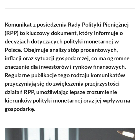
Facebook
X
Pinterest
WhatsApp
LinkedIn
Email
(Twitter)
Komunikat z posiedzenia Rady Polityki Pieniężnej
(RPP) to kluczowy dokument, który informuje o
decyzjach dotyczących polityki monetarnej w
Polsce. Obejmuje analizy stóp procentowych,
inflacji oraz sytuacji gospodarczej, co ma ogromne
znaczenie dla inwestorów i rynków finansowych.
Regularne publikacje tego rodzaju komunikatów
przyczyniają się do zwiększenia przejrzystości
działań RPP, umożliwiając lepsze zrozumienie
kierunków polityki monetarnej oraz jej wpływu na
gospodarkę.