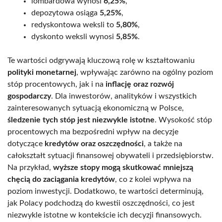
lombardowa wynosi
6,25%
,
depozytowa osiąga
5,25%
,
redyskontowa weksli to
5,80%
,
dyskonto weksli wynosi
5,85%
.
Te wartości odgrywają kluczową rolę w kształtowaniu
polityki monetarnej
, wpływając zarówno na ogólny poziom
stóp procentowych, jak i na
inflację oraz rozwój
gospodarczy
. Dla inwestorów, analityków i wszystkich
zainteresowanych sytuacją ekonomiczną w Polsce,
śledzenie tych stóp jest niezwykle istotne
. Wysokość stóp
procentowych ma bezpośredni wpływ na decyzje
dotyczące
kredytów oraz oszczędności
, a także na
całokształt sytuacji finansowej obywateli i przedsiębiorstw.
Na przykład,
wyższe stopy mogą skutkować mniejszą
chęcią do zaciągania kredytów
, co z kolei wpływa na
poziom inwestycji. Dodatkowo, te wartości determinują,
jak Polacy podchodzą do kwestii oszczędności, co jest
niezwykle istotne w kontekście ich decyzji finansowych.