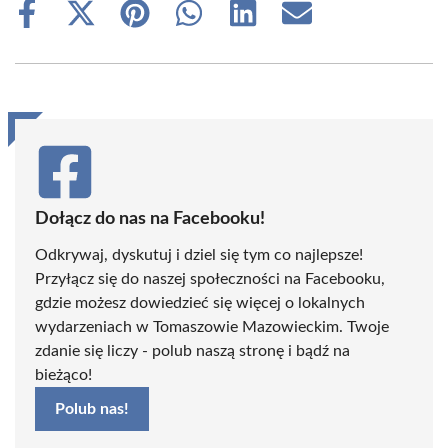
Share
Share
Share
Share
Share
Share
on
on
on
on
on
on
Facebook
X
Pinterest
WhatsApp
LinkedIn
Email
(Twitter)
Dołącz do nas na Facebooku!
Odkrywaj, dyskutuj i dziel się tym co najlepsze!
Przyłącz się do naszej społeczności na Facebooku,
gdzie możesz dowiedzieć się więcej o lokalnych
wydarzeniach w Tomaszowie Mazowieckim. Twoje
zdanie się liczy - polub naszą stronę i bądź na
bieżąco!
Polub nas!