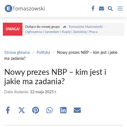
Przejdź
M
do
treści
Dołącz do nowej grupy
Tomaszów Mazowiecki -
UWAGA!
Ogłoszenia | Sprzedam | Kupię | Zamienię | Praca
Strona główna
/
Polityka
/
Nowy prezes NBP – kim jest i jakie
ma zadania?
Nowy prezes NBP – kim jest i
jakie ma zadania?
Data dodania:
22 maja 2025 r.
Share
Share
Share
Share
Share
Share
on
on
on
on
on
on
Facebook
X
Pinterest
WhatsApp
LinkedIn
Email
(Twitter)