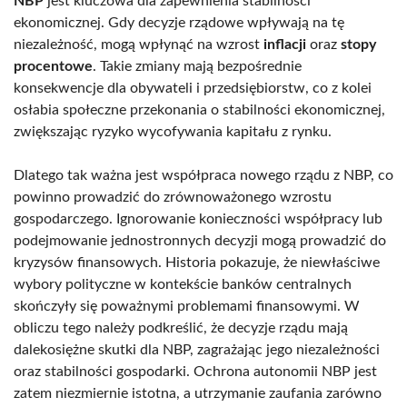
NBP
jest kluczowa dla zapewnienia stabilności
ekonomicznej. Gdy decyzje rządowe wpływają na tę
niezależność, mogą wpłynąć na wzrost
inflacji
oraz
stopy
procentowe
. Takie zmiany mają bezpośrednie
konsekwencje dla obywateli i przedsiębiorstw, co z kolei
osłabia społeczne przekonania o stabilności ekonomicznej,
zwiększając ryzyko wycofywania kapitału z rynku.
Dlatego tak ważna jest współpraca nowego rządu z NBP, co
powinno prowadzić do zrównoważonego wzrostu
gospodarczego. Ignorowanie konieczności współpracy lub
podejmowanie jednostronnych decyzji mogą prowadzić do
kryzysów finansowych. Historia pokazuje, że niewłaściwe
wybory polityczne w kontekście banków centralnych
skończyły się poważnymi problemami finansowymi. W
obliczu tego należy podkreślić, że decyzje rządu mają
dalekosiężne skutki dla NBP, zagrażając jego niezależności
oraz stabilności gospodarki. Ochrona autonomii NBP jest
zatem niezmiernie istotna, a utrzymanie zaufania zarówno