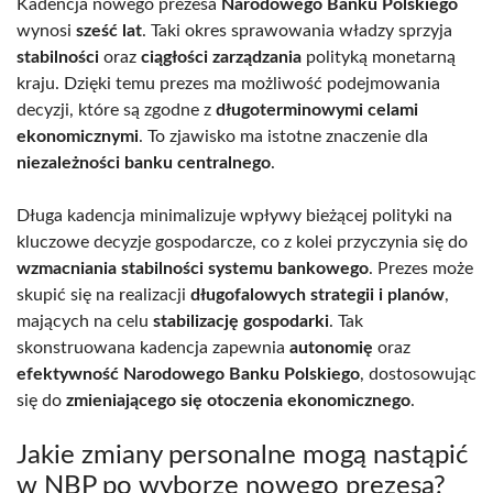
Kadencja nowego prezesa
Narodowego Banku Polskiego
wynosi
sześć lat
. Taki okres sprawowania władzy sprzyja
stabilności
oraz
ciągłości zarządzania
polityką monetarną
kraju. Dzięki temu prezes ma możliwość podejmowania
decyzji, które są zgodne z
długoterminowymi celami
ekonomicznymi
. To zjawisko ma istotne znaczenie dla
niezależności banku centralnego
.
Długa kadencja minimalizuje wpływy bieżącej polityki na
kluczowe decyzje gospodarcze, co z kolei przyczynia się do
wzmacniania stabilności systemu bankowego
. Prezes może
skupić się na realizacji
długofalowych strategii i planów
,
mających na celu
stabilizację gospodarki
. Tak
skonstruowana kadencja zapewnia
autonomię
oraz
efektywność Narodowego Banku Polskiego
, dostosowując
się do
zmieniającego się otoczenia ekonomicznego
.
Jakie zmiany personalne mogą nastąpić
w NBP po wyborze nowego prezesa?