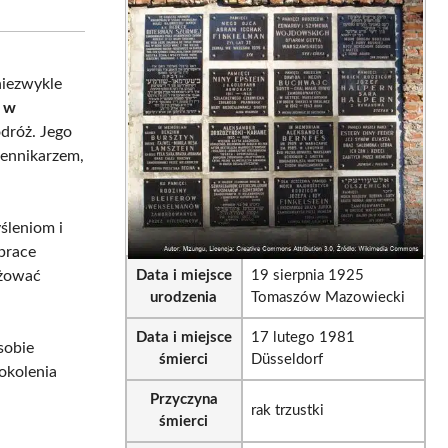
sApp
LinkedIn
Email
niezwykle
u w
odróż. Jego
iennikarzem,
śleniom i
 prace
ażować
Data i miejsce
19 sierpnia 1925
urodzenia
Tomaszów Mazowiecki
Data i miejsce
17 lutego 1981
sobie
śmierci
Düsseldorf
pokolenia
Przyczyna
rak trzustki
śmierci