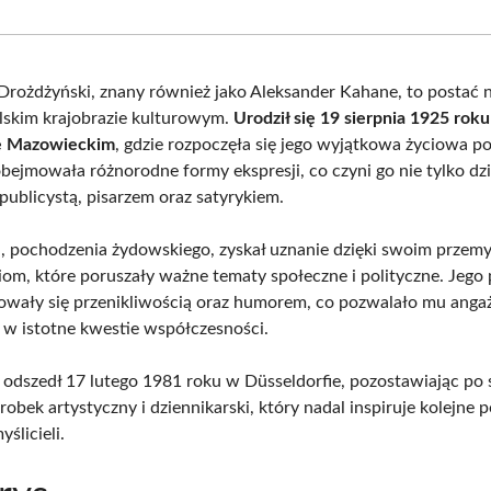
Facebook
X
Pinterest
What
(Twitter)
Drożdżyński, znany również jako Aleksander Kahane, to postać 
skim krajobrazie kulturowym.
Urodził się 19 sierpnia 1925 rok
e Mazowieckim
, gdzie rozpoczęła się jego wyjątkowa życiowa p
bejmowała różnorodne formy ekspresji, co czyni go nie tylko dz
publicystą, pisarzem oraz satyrykiem.
, pochodzenia żydowskiego, zyskał uznanie dzięki swoim przemy
iom, które poruszały ważne tematy społeczne i polityczne. Jego
owały się przenikliwością oraz humorem, co pozwalało mu ang
 w istotne kwestie współczesności.
 odszedł 17 lutego 1981 roku w Düsseldorfie, pozostawiając po 
obek artystyczny i dziennikarski, który nadal inspiruje kolejne 
ślicieli.