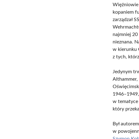
Więźniowie 
kopaniem fu
zarządzał S
Wehrmachtu 
najmniej 20 
nieznana. N
w kierunku 
z tych, któr
Jedynym trw
Althammer, 
Oświęcimski
1946–1949, 
w tematyce 
który przeka
Był autorem
w powojennej
Szymon Koby