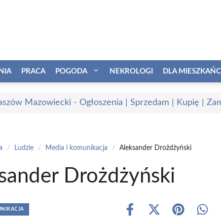
NIA
PRACA
POGODA
NEKROLOGI
DLA MIESZKAŃ
szów Mazowiecki - Ogłoszenia | Sprzedam | Kupię | Zam
a
/
Ludzie
/
Media i komunikacja
/
Aleksander Drożdżyński
sander Drożdżyński
UNIKACJA
Share
Share
Share
Shar
on
on
on
on