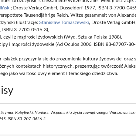
nder Drozdzynski’s Gessamelte Witze aus aller Welt (ilustracje:
iński
; Droste Verlag GmbH, Düsseldorf 1977, ISBN 3-7700-0455
verspottete Tausendjährige Reich. Witze gesammelt von Alexand
zynski (ilustracje:
Stanisław Tomaszewski
, Droste Verlag GmbH
, ISBN 3-7700-0516-3),
l, czyli z mądrości żydowskich (Wyd. Sztuka Polska 1988),
ipy i mądrości żydowskie (Ad Oculos 2006, ISBN 83-87907-80-
 książek przyczynia się do zrozumienia kultury żydowskiej oraz s
żnych kontekstach historycznych, prezentując twórczość Alek
ego jako wartościowy element literackiego dziedzictwa.
isy
d Szymon Kobyliński: Noniusz. Wspominki z życia zewnętrznego. Warszawa: Iskry,
45. ISBN 83-207-0626-2.