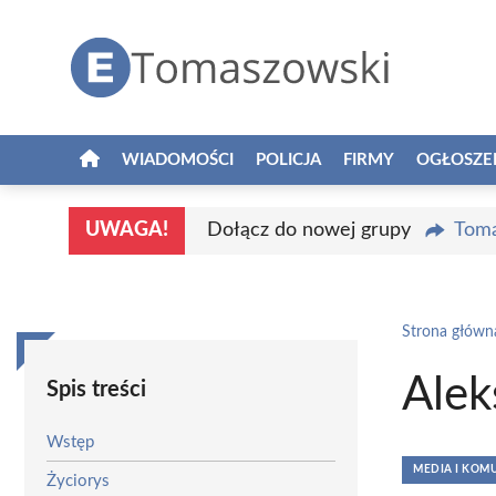
Przejdź
do
treści
WIADOMOŚCI
POLICJA
FIRMY
OGŁOSZE
UWAGA!
Dołącz do nowej grupy
Toma
Strona główn
Alek
Spis treści
Wstęp
MEDIA I KOM
Życiorys