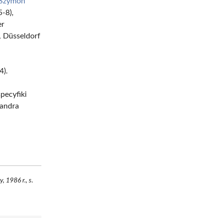
Szymon
-8),
er
, Düsseldorf
4).
pecyfiki
sandra
 1986 r., s.