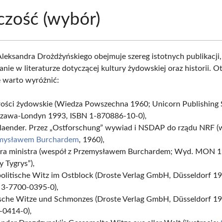
zość (wybór)
leksandra Drożdżyńskiego obejmuje szereg istotnych publikacji,
nie w literaturze dotyczącej kultury żydowskiej oraz historii. 
e warto wyróżnić:
ości żydowskie (Wiedza Powszechna 1960; Unicorn Publishing 
zawa-Londyn 1993, ISBN 1-870886-10-0),
laender. Przez „Ostforschung” wywiad i NSDAP do rządu NRF (
mysławem Burchardem
, 1960),
era ministra (wespół z Przemysławem Burchardem; Wyd. MON 19
y Tygrys”),
olitische Witz im Ostblock (Droste Verlag GmbH, Düsseldorf 1
 3-7700-0395-0),
ische Witze und Schmonzes (Droste Verlag GmbH, Düsseldorf 19
-0414-0),