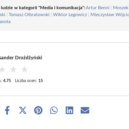
 ludzie w kategorii "Media i komunikacja":
Artur Benni
|
Moszek
ski
|
Tomasz Olbratowski
|
Wiktor Legowicz
|
Mieczysław Wójcic
Lasota
sander Drożdżyński
★
★
★
:
4.75
Liczba ocen:
15
Share
Share
Share
Share
Share
Share
on
on
on
on
on
on
Facebook
X
Pinterest
WhatsApp
LinkedIn
Email
(Twitter)