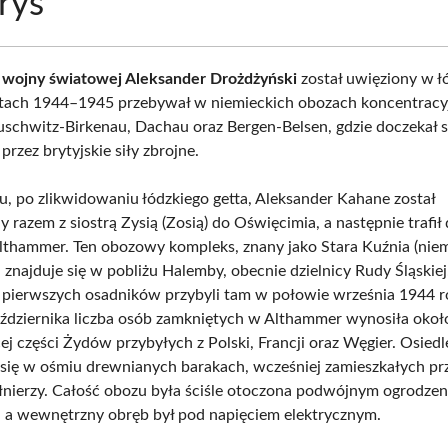
rys
I wojny światowej Aleksander Drożdżyński
został uwięziony w ł
atach 1944–1945 przebywał w niemieckich obozach koncentracy
Auschwitz-Birkenau, Dachau oraz Bergen-Belsen, gdzie doczekał s
rzez brytyjskie siły zbrojne.
, po zlikwidowaniu łódzkiego getta, Aleksander Kahane został
razem z siostrą Zysią (Zosią) do Oświęcimia, a następnie trafił
thammer. Ten obozowy kompleks, znany jako Stara Kuźnia (nie
znajduje się w pobliżu Halemby, obecnie dzielnicy Rudy Śląskiej
pierwszych osadników przybyli tam w połowie września 1944 r
ździernika liczba osób zamkniętych w Althammer wynosiła okoł
ej części Żydów przybyłych z Polski, Francji oraz Węgier. Osiedl
się w ośmiu drewnianych barakach, wcześniej zamieszkałych pr
łnierzy. Całość obozu była ściśle otoczona podwójnym ogrodzen
, a wewnętrzny obręb był pod napięciem elektrycznym.