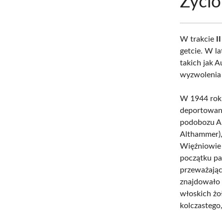
Życio
W trakcie
I
getcie. W l
takich jak 
wyzwolenia p
W 1944 roku
deportowany 
podobozu Al
Althammer), 
Więźniowie 
początku pa
przeważając
znajdowało 
włoskich żo
kolczastego