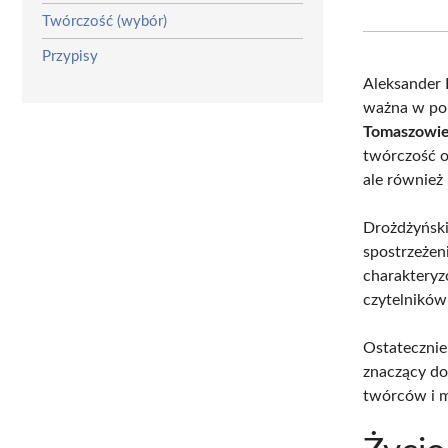
Twórczość (wybór)
Przypisy
Aleksander 
ważna w pol
Tomaszowi
twórczość o
ale również 
Drożdżyński
spostrzeżen
charakteryz
czytelników
Ostatecznie
znaczący dor
twórców i my