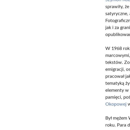
sprawiły, że
satyryczne, 
Fotograficz
jak i za gra
opublikowa
W 1968 roku
marcowymi, 
tekstów. Zo
emigracji, o
pracował ja
tematyką ży
elementy w 
pamięci, po
Okopowej
w
Był mężem W
roku. Para do