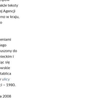
akże teksty
ej Agencji
wno w kraju,
ło
zeniami
jego
muszony do
mieckim i
ąc się
owskie
tablica
zy
ulicy
ci – 1980.
ca 2008