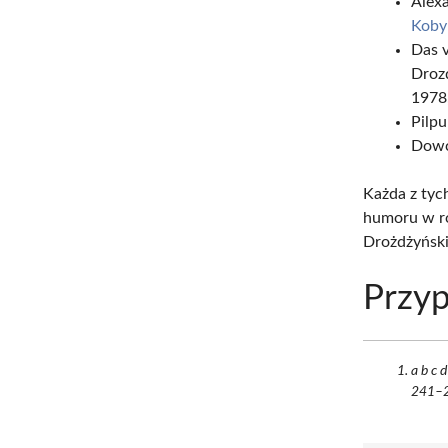
Alexa
Kobyl
Das 
Drozd
1978
Pilpu
Dowc
Każda z tych
humoru w ró
Drożdżyński
Przyp
a b c 
241–2