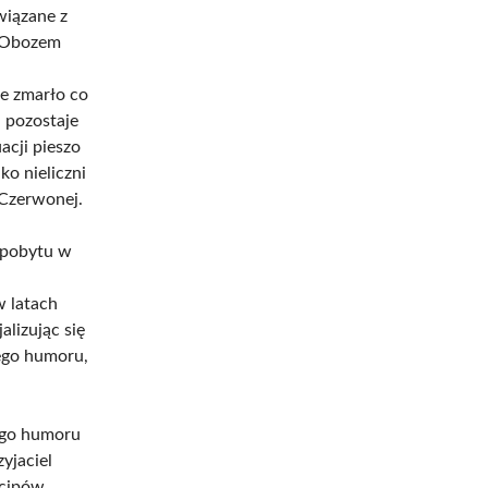
wiązane z
. Obozem
e zmarło co
, pozostaje
cji pieszo
o nieliczni
i Czerwonej.
 pobytu w
w latach
alizując się
ego humoru,
iego humoru
yjaciel
wcipów