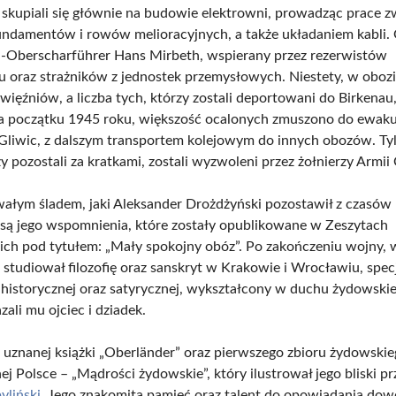
skupiali się głównie na budowie elektrowni, prowadząc prace z
ndamentów i rowów melioracyjnych, a także układaniem kabli
S-Oberscharführer Hans Mirbeth, wspierany przez rezerwistów
oraz strażników z jednostek przemysłowych. Niestety, w obozi
więźniów, a liczba tych, którzy zostali deportowani do Birkenau
a początku 1945 roku, większość ocalonych zmuszono do ewakua
Gliwic, z dalszym transportem kolejowym do innych obozów. Tylk
zy pozostali za kratkami, zostali wyzwoleni przez żołnierzy Armi
ałym śladem, jaki Aleksander Drożdżyński pozostawił z czasów
są jego wspomnienia, które zostały opublikowane w Zeszytach
ch pod tytułem: „Mały spokojny obóz”. Po zakończeniu wojny, 
studiował filozofię oraz sanskryt w Krakowie i Wrocławiu, specj
historycznej oraz satyrycznej, wykształcony w duchu żydowski
zali mu ojciec i dziadek.
 uznanej książki „Oberländer” oraz pierwszego zbioru żydowsk
 Polsce – „Mądrości żydowskie”, który ilustrował jego bliski prz
liński
. Jego znakomita pamięć oraz talent do opowiadania do