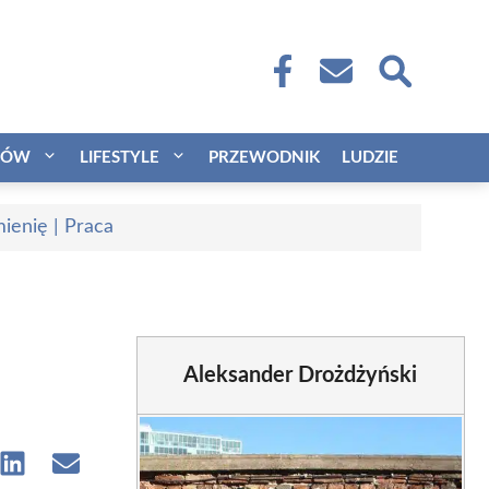
CÓW
LIFESTYLE
PRZEWODNIK
LUDZIE
ienię | Praca
Aleksander Drożdżyński
e
Share
Share
on
on