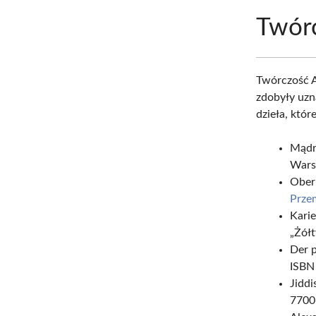
Twórc
Twórczość A
zdobyły uzna
dzieła, któr
Mądr
Wars
Ober
Prze
Kari
„Żółt
Der p
ISBN
Jidd
7700