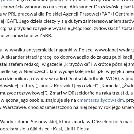
 z łatwością zabrano go na scenę. Aleksander Drożdżyński pisał t
a w PRL pracował dla Polskiej Agencji Prasowej (PAP) i Centraln
nej (CAF). Jego dzieła cieszyły się dużym zainteresowaniem zaró
nicą; na przykład rosyjskie wydanie „Mądrości żydowskich” zosta
ne w samizdacie w ZSRR.
, w wyniku antysemickiej nagonki w Polsce, wywołanej wydar
Aleksander stracił pracę, co doprowadziło do zakazu publikacji 
stał szefem redakcji w gazecie „Krzyżówka” i wkrótce później z
siedlił się w Niemczech. Tam wydaje kolejne książki w języku nie
ko dziennikarz, również w radio (Deutschlandfunk, WDR), zajmuj
dowskiej kultury („Janusz Korczak i jego dzieci”, „Komeda”, „Żyd
muzyce rozrywkowej”). Zmarł w Düsseldorfie na raka trzustki, a 
święcona jego osobie, znajduje się na
cmentarzu żydowskim
, pr
 Warszawie, chociaż umieszczono na niej błędny rok jego śmier
andy z domu Sosnowskiej, która zmarła w Düsseldorfie 5 mar
czekała się trójki dzieci: Kasi, Lidii i Piotra.