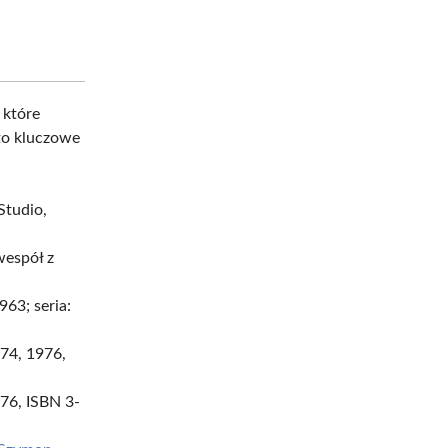
 które
Oto kluczowe
Studio,
wespół z
63; seria:
974, 1976,
76, ISBN 3-