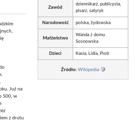
dziennikarz, publicysta,
Zawód
pisarz, satyryk
Narodowość
polska, żydowska
ódzkim
jnych,
Wanda z domu
ię
Małżeństwo
Sosnowska
Dzieci
Kasia, Lidia, Piotr
 do
Źródło:
Wikipedia
m.
.
oku. Już na
o 500, w
e
zez
iem z drutu