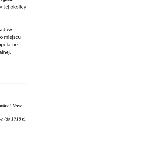
w tej okolicy
kładów
go miejscu
opularne
lnej.
nline], Nasz
 (do 1918 r.),