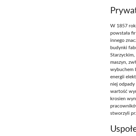
Prywat
W 1857 roku
powstała fi
innego znac
budynki fab
Starzyckim
maszyn, zwł
wybuchem I 
energii ele
niej odpady
wartość wyr
krosien wyn
pracowników
stworzyli p
Uspołe