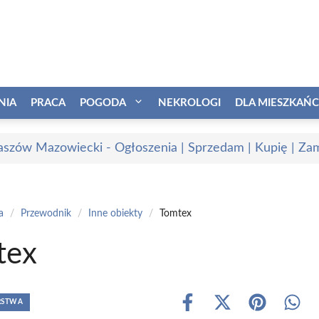
NIA
PRACA
POGODA
NEKROLOGI
DLA MIESZKAŃ
szów Mazowiecki - Ogłoszenia | Sprzedam | Kupię | Zam
a
/
Przewodnik
/
Inne obiekty
/
Tomtex
tex
RSTWA
Share
Share
Share
Shar
on
on
on
on