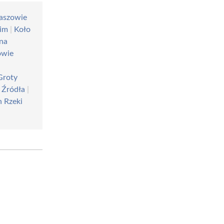
aszowie
kim
|
Koło
na
owie
Groty
 Źródła
|
 Rzeki