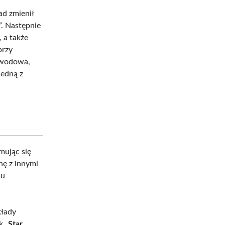
ad zmienił
. Następnie
 a także
przy
zawodowa,
jedną z
mując się
łnę z innymi
mu
kłady
ek
„Star