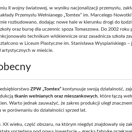
niu II wojny światowej, w wyniku nacjonalizacji przemysłu, zakł
akłady Przemysłu Wełnianego „Tomtex” im. Marcelego Nowotki”
znie rozbudowano, dodając nowe hale w kierunku drogi do Łodzi,
szkoły oraz bursę dla uczennic spoza Tomaszowa. Do 2002 roku 
unkcjonowało technikum włókiennicze oraz zasadnicza szkoła 
ształcono w Liceum Plastyczne im. Stanisława Wyspiańskiego – 
 artystycznych w mieście.
 obecny
zedsiębiorstwo
ZPW „Tomtex”
kontynuuje swoją działalność, zaj
odukcją
tkanin wełnianych oraz mieszankowych
, które łączą we
ien. Warto jednak zauważyć, że zakres produkcji uległ znaczne
u w porównaniu do działalności sprzed lat.
. XX wieku, część obszaru, na którym niegdyś znajdowały się za
ostała sprzedana pod nową inwestycję – grecką fabrykę przekąs