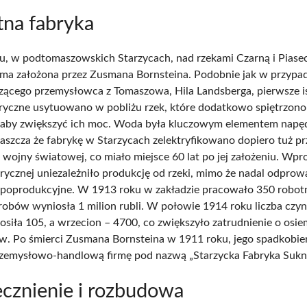
na fabryka
, w podtomaszowskich Starzycach, nad rzekami Czarną i Piasec
rma założona przez Zusmana Bornsteina. Podobnie jak w przypa
zącego przemysłowca z Tomaszowa, Hila Landsberga, pierwsze i
ryczne usytuowano w pobliżu rzek, które dodatkowo spiętrzon
, aby zwiększyć ich moc. Woda była kluczowym elementem nap
aszcza że fabrykę w Starzycach zelektryfikowano dopiero tuż p
wojny światowej, co miało miejsce 60 lat po jej założeniu. Wp
ktrycznej uniezależniło produkcję od rzeki, mimo że nadal odpro
 poprodukcyjne. W 1913 roku w zakładzie pracowało 350 robot
obów wyniosła 1 milion rubli. W połowie 1914 roku liczba czy
osiła 105, a wrzecion – 4700, co zwiększyło zatrudnienie o osie
. Po śmierci Zusmana Bornsteina w 1911 roku, jego spadkobie
rzemysłowo-handlową firmę pod nazwą „Starzycka Fabryka Sukna
cznienie i rozbudowa