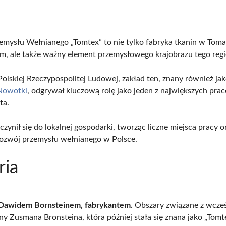
Facebook
X
Pinterest
What
(Twitter)
emysłu Wełnianego „Tomtex” to nie tylko fabryka tkanin w Tom
, ale także ważny element przemysłowego krajobrazu tego reg
olskiej Rzeczypospolitej Ludowej, zakład ten, znany również j
Nowotki
, odgrywał kluczową rolę jako jeden z największych p
ta.
zynił się do lokalnej gospodarki, tworząc liczne miejsca pracy o
rozwój przemysłu wełnianego w Polsce.
ria
z Dawidem Bornsteinem, fabrykantem.
Obszary związane z wcześ
ny Zusmana Bronsteina, która później stała się znana jako „Tomte