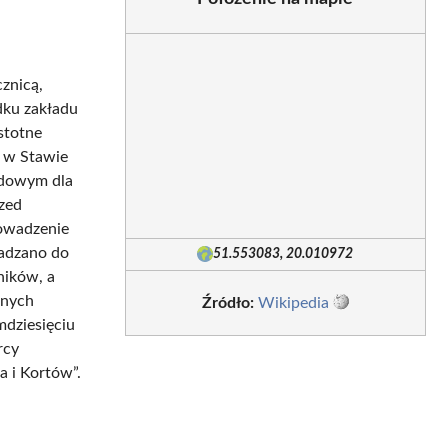
znicą,
dku zakładu
stotne
o w Stawie
ędowym dla
rzed
rowadzenie
wadzano do
51.553083, 20.010972
ników, a
nnych
Źródło:
Wikipedia
mdziesięciu
rcy
 i Kortów”.