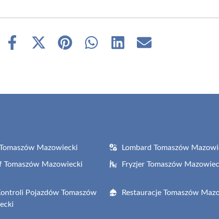
Share
Share
Share
Share
Share
Share
on
on
on
on
on
on
Facebook
X
Pinterest
WhatsApp
LinkedIn
Email
(Twitter)
 Tomaszów Mazowiecki
Lombard Tomaszów Mazowi
af Tomaszów Mazowiecki
Fryzjer Tomaszów Mazowiec
Kontroli Pojazdów Tomaszów
Restauracje Tomaszów Mazo
ecki