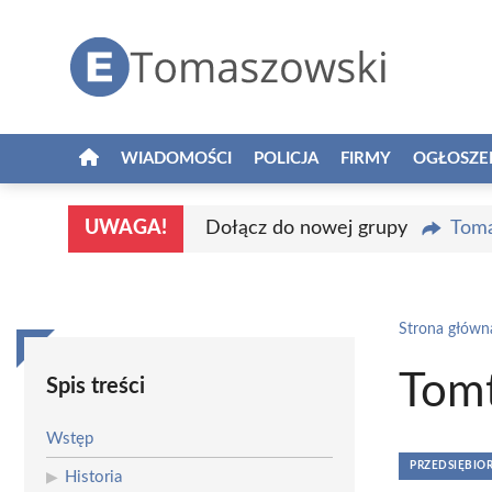
Przejdź
do
treści
WIADOMOŚCI
POLICJA
FIRMY
OGŁOSZE
UWAGA!
Dołącz do nowej grupy
Toma
Strona główn
Tom
Spis treści
Wstęp
PRZEDSIĘBIO
Historia