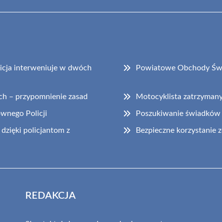
cja interweniuje w dwóch
Powiatowe Obchody Świ
ch – przypomnienie zasad
Motocyklista zatrzyman
ównego Policji
Poszukiwanie świadków
dzięki policjantom z
Bezpieczne korzystanie
REDAKCJA