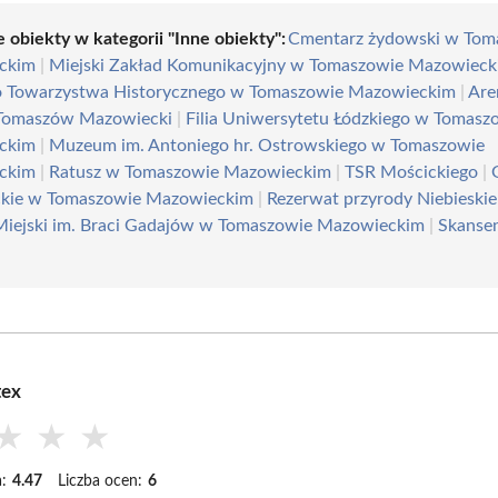
 obiekty w kategorii "Inne obiekty":
Cmentarz żydowski w Tom
ckim
|
Miejski Zakład Komunikacyjny w Tomaszowie Mazowiec
o Towarzystwa Historycznego w Tomaszowie Mazowieckim
|
Are
Tomaszów Mazowiecki
|
Filia Uniwersytetu Łódzkiego w Tomasz
ckim
|
Muzeum im. Antoniego hr. Ostrowskiego w Tomaszowie
ckim
|
Ratusz w Tomaszowie Mazowieckim
|
TSR Mościckiego
|
ckie w Tomaszowie Mazowieckim
|
Rezerwat przyrody Niebieskie
Miejski im. Braci Gadajów w Tomaszowie Mazowieckim
|
Skansen
tex
★
★
★
:
4.47
Liczba ocen:
6