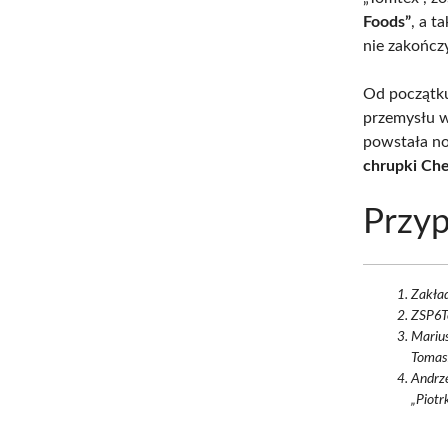
Foods”
, a t
nie zakończy
Od początku
przemysłu w
powstała n
chrupki Ch
Przyp
Zakład
ZSP6To
Marius
Tomasz
Andrze
„Piotr