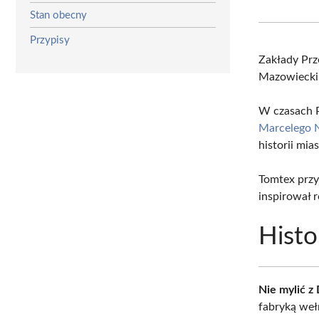
Stan obecny
Przypisy
Zakłady Prz
Mazowieckim
W czasach P
Marcelego 
historii mias
Tomtex przyc
inspirował 
Histo
Nie mylić 
fabryką weł