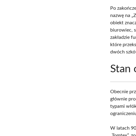
Po zakończe
nazwę na „Z
obiekt znac
biurowiec, 
zakładzie f
które przek
dwóch szkół
Stan
Obecnie pr
głównie pr
typami włók
ograniczeni
W latach 90
„Tomtex”, z