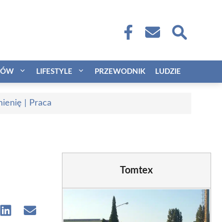
CÓW
LIFESTYLE
PRZEWODNIK
LUDZIE
ienię | Praca
Tomtex
e
Share
Share
on
on