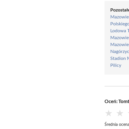
Pozostałe
Mazowie
Polskieg
Lodowa 
Mazowie
Mazowie
Nagórzy
Stadion 
Pilicy
Oceń: Tom
★
★
Średnia ocena