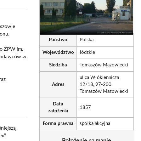
sApp
LinkedIn
Email
aszowie
ionu.
Państwo
Polska
ako ZPW im.
Województwo
łódzkie
racodawców w
Siedziba
Tomaszów Mazowiecki
ulica Włókiennicza
raz
Adres
12/18, 97-200
Tomaszów Mazowiecki
Data
1857
założenia
Forma prawna
spółka akcyjna
niejszą
x”.
Położenie na mapie