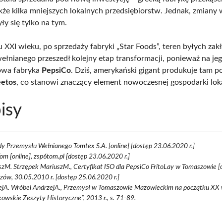
akże kilka mniejszych lokalnych przedsiębiorstw. Jednak, zmiany 
ły się tylko na tym.
 XXI wieku, po sprzedaży fabryki „Star Foods”, teren byłych za
ełnianego przeszedł kolejny etap transformacji, ponieważ na je
owa fabryka
PepsiCo
. Dziś, amerykański gigant produkuje tam p
eetos
, co stanowi znaczący element nowoczesnej gospodarki loka
isy
y Przemysłu Wełnianego Tomtex S.A. [online] [dostęp 23.06.2020 r.]
m [online], zsp6tom.pl [dostęp 23.06.2020 r.]
zM. Strzępek MariuszM., Certyfikat ISO dla PepsiCo FritoLay w Tomaszowie [o
ów, 30.05.2010 r. [dostęp 25.06.2020 r.]
jA. Wróbel AndrzejA., Przemysł w Tomaszowie Mazowieckim na początku XX w.
kowskie Zeszyty Historyczne”, 2013 r., s. 71-89.