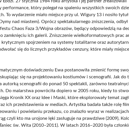
Łodzi. 27 stycznia 1984 roku artystka i jej partner zrealizowali
 performance, który polegał na spaleniu wszystkich swoich dzie
ch. To wydarzenie miało miejsce przy ul. Wigury 13 i nosiło tytu
(Dymy nad miastem). Oprócz spektakularnego zniszczenia, odbył 
festu Chaos Faza 3/Wojna obrazów, będący odpowiedzią na dec
o zamknięciu ich galerii. Zniszczenie wielkoformatowych prac ar
j krytycznym spojrzeniem na systemy totalitarne oraz autorytarn
 odwołać się do licznych przykładów cenzury, które miały miejs
umatycznym doświadczeniu Ewa postanowiła zmienić formę swoj
skupiając się na projektowaniu kostiumów i scenografii. Jak do t
a autorką scenografii do ponad 50 spektakli, zarówno teatralnych
ch. Do malarstwa powróciła dopiero w 2005 roku, kiedy to stwor
sięga Kronik XX oraz Idee i Maski, które eksplorowały temat zagł
az ich przedstawienia w mediach. Artystka badała także rolę fil
eowaniu i powielaniu przekazu, co znalazło wyraz w realizacjac
rąg czyli kto ma urojone lęki zasługuje na prawdziwe (2009), Kol
 Taniec św. Wita (2010–2011). W latach 2016–2020 była członki