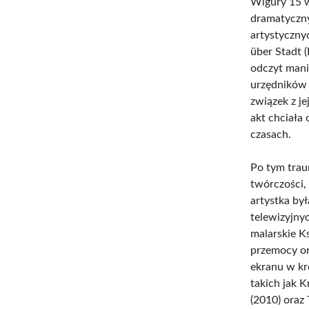
Wigury 15 w 
dramatyczny
artystyczny
über Stadt 
odczyt mani
urzędników 
związek z je
akt chciała
czasach.
Po tym tra
twórczości, 
artystka był
telewizyjny
malarskie K
przemocy or
ekranu w kr
takich jak K
(2010) oraz