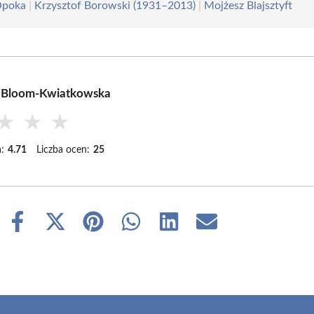
Opoka
|
Krzysztof Borowski (1931–2013)
|
Mojżesz Blajsztyft
 Bloom-Kwiatkowska
★
★
★
:
4.71
Liczba ocen:
25
Share
Share
Share
Share
Share
Share
on
on
on
on
on
on
Facebook
X
Pinterest
WhatsApp
LinkedIn
Email
(Twitter)