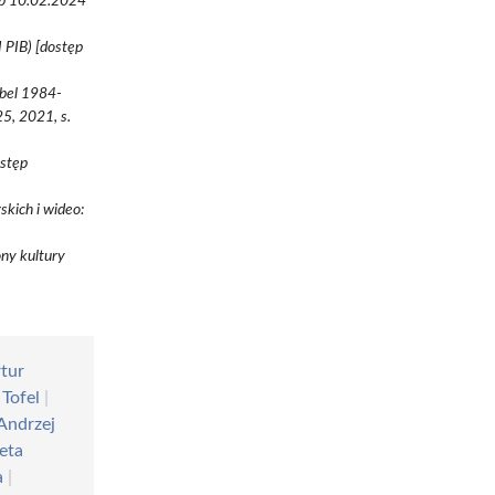
tęp 10.02.2024
 PIB) [dostęp
ebel 1984-
5, 2021, s.
ostęp
skich i wideo:
ony kultury
tur
 Tofel
|
Andrzej
ieta
a
|