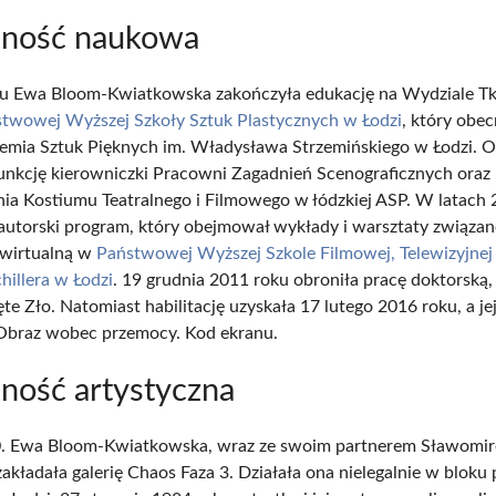
lność naukowa
u Ewa Bloom-Kwiatkowska zakończyła edukację na Wydziale Tk
twowej Wyższej Szkoły Sztuk Plastycznych w Łodzi
, który obec
mia Sztuk Pięknych im. Władysława Strzemińskiego w Łodzi. 
funkcję kierowniczki Pracowni Zagadnień Scenograficznych oraz
ia Kostiumu Teatralnego i Filmowego w łódzkiej ASP. W latac
autorski program, który obejmował wykłady i warsztaty związan
 wirtualną w
Państwowej Wyższej Szkole Filmowej, Telewizyjnej i
hillera w Łodzi
. 19 grudnia 2011 roku obroniła pracę doktorską, 
te Zło. Natomiast habilitację uzyskała 17 lutego 2016 roku, a je
 Obraz wobec przemocy. Kod ekranu.
lność artystyczna
0. Ewa Bloom-Kwiatkowska, wraz ze swoim partnerem Sławomi
kładała galerię Chaos Faza 3. Działała ona nielegalnie w bloku p