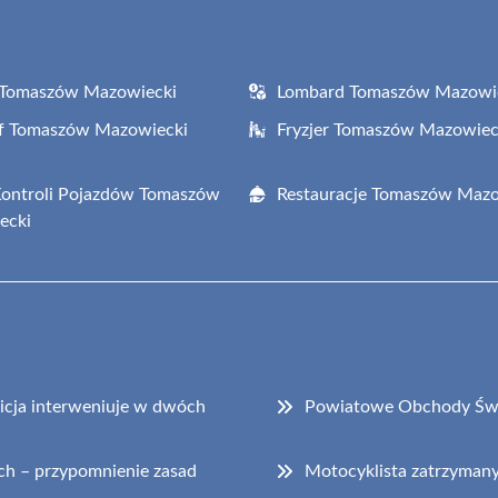
 Tomaszów Mazowiecki
Lombard Tomaszów Mazowi
af Tomaszów Mazowiecki
Fryzjer Tomaszów Mazowiec
Kontroli Pojazdów Tomaszów
Restauracje Tomaszów Mazo
ecki
cja interweniuje w dwóch
Powiatowe Obchody Świ
ch – przypomnienie zasad
Motocyklista zatrzyman