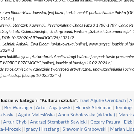
d dr hab. Ewa Bloom-Kwiatkowska, prof. uczelni [online], www.asp.lodz.pl [dos
. Ewa Bloom-Kwiatkowska, [w:] baza „Ludzie nauki” portalu Nauka Polska (OPI
2024 r.]
aweryX. Stańczyk XaweryX., Psychogaleria Chaos Faza 3 1988-1989. Cadio R
Długie Lata Osiemdziesiąte, Underground, Fantom, „Sztuka i Dokumentacja”, 2
, DOI: 10.32020/ARTandDOC/25/2021/9
 Leśniak AnkaA., Ewa Bloom Kwiatkowska [online], www.artysci-lodzkie.pl [d
2024 r.]
wa habilitacyjna: „Autoreferat. Analiza drogi twórczej na podstawie prac malar
 WOBEC PRZEMOCY” [online], lodzkie.pl [dostęp 10.02.2024 r.]
y za osiągnięcia w dziedzinie twórczości artystycznej, upowszechniania i ochr
e], uml.lodz.pl [dostęp 10.02.2024 r.]
 ludzie w kategorii "Kultura i sztuka":
Izrael Aljuhe Orenbach
|
Ar
i
|
Ber Warzager
|
Artur Zagajewski
|
Henryk Steinman
|
Jennings
a Łaska
|
Agata Malesińska
|
Anna Sobolewska (aktorka)
|
Marek 
|
Artur Chyb
|
Andrzej Stembarth Sawicki
|
Cezary Pazura
|
Elżb
ka-Mrozek
|
Ignacy Hirszfang
|
Sławomir Grabowski
|
Marian Lid