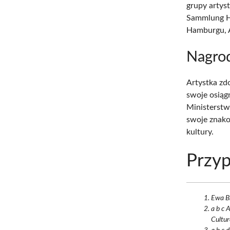
grupy artyst
Sammlung Ho
Hamburgu, A
Nagro
Artystka zd
swoje osiągn
Ministerstw
swoje znako
kultury.
Przyp
Ewa Bl
a b c 
Cultur