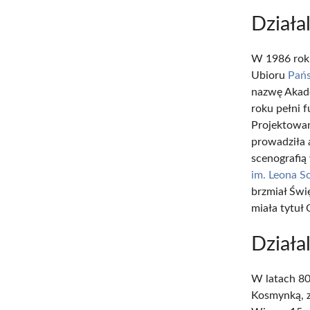
Działa
W 1986 rok
Ubioru
Pańs
nazwę Akade
roku pełni 
Projektowan
prowadziła 
scenografią
im. Leona Sc
brzmiał Świę
miała tytuł
Działa
W latach 8
Kosmynką, za