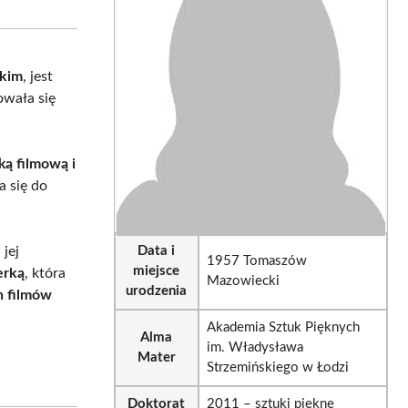
sApp
LinkedIn
Email
ckim
, jest
owała się
ką filmową i
a się do
jej
Data i
1957 Tomaszów
miejsce
erką
, która
Mazowiecki
urodzenia
h filmów
Akademia Sztuk Pięknych
Alma
im. Władysława
Mater
Strzemińskiego w Łodzi
Doktorat
2011 – sztuki piękne