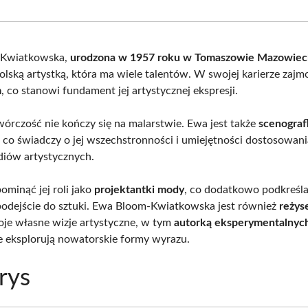
Facebook
X
Pinterest
What
(Twitter)
-Kwiatkowska,
urodzona w 1957 roku w Tomaszowie Mazowie
lską artystką, która ma wiele talentów. W swojej karierze zajm
m
, co stanowi fundament jej artystycznej ekspresji.
twórczość nie kończy się na malarstwie. Ewa jest także
scenograf
, co świadczy o jej wszechstronności i umiejętności dostosowani
iów artystycznych.
ominąć jej roli jako
projektantki mody
, co dodatkowo podkreśla 
odejście do sztuki. Ewa Bloom-Kwiatkowska jest również
reżys
woje własne wizje artystyczne, w tym
autorką eksperymentalnyc
re eksplorują nowatorskie formy wyrazu.
rys