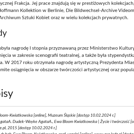
ycznej Frakcja. Jej prace znajdują się w prestiżowych kolekcjach,
ffmann Kollektion w Berlinie, Die Bildwechsel-Archive Vide
rchiwum Sztuki Kobiet oraz w wielu kolekcjach prywatnych.
dy
obyła nagrodę I stopnia przyznawaną przez Ministerstwo Kultury 
ięcia w zakresie scenografii teatralnej, a także była stypendystk
a. W 2017 roku otrzymała nagrodę artystyczną Prezydenta Mias
mite osiągnięcia w obszarze twórczości artystycznej oraz popula
isy
oom-Kwiatkowska [online], Muzeum Śląskie [dostęp 10.02.2024 r.]
AgataA. Dudek-Woyke AgataA., Ewa Bloom Kwiatkowska | Życie i twórczość [on
e.pl, 2015 [dostęp 10.02.2024 r.]