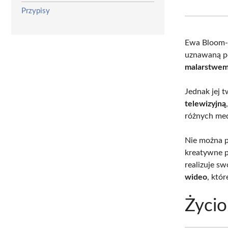
Przypisy
Ewa Bloom
uznawaną po
malarstwe
Jednak jej 
telewizyjną
różnych med
Nie można p
kreatywne p
realizuje s
wideo
, któ
Życio