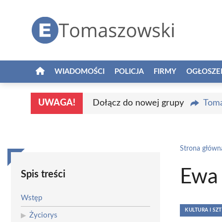
Przejdź
do
treści
WIADOMOŚCI
POLICJA
FIRMY
OGŁOSZE
UWAGA!
Dołącz do nowej grupy
Toma
Strona główn
Ewa
Spis treści
Wstęp
KULTURA I SZ
Życiorys