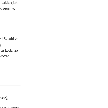
 takich jak
omuseum w
i Sztuki za
ą
ta Łodzi za
ryzacji
line],