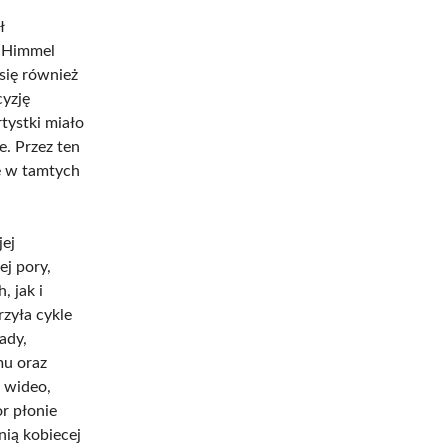
ł
ł Himmel
się również
yzję
tystki miało
e. Przez ten
ce w tamtych
ej
ej pory,
, jak i
zyła cykle
ady,
mu oraz
h wideo,
or płonie
nią kobiecej