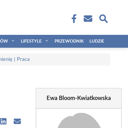
CÓW
LIFESTYLE
PRZEWODNIK
LUDZIE
ienię | Praca
Ewa Bloom-Kwiatkowska
e
Share
Share
on
on