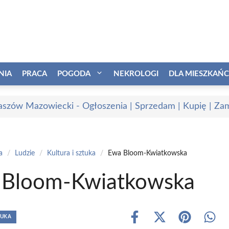
NIA
PRACA
POGODA
NEKROLOGI
DLA MIESZKAŃ
szów Mazowiecki - Ogłoszenia | Sprzedam | Kupię | Zam
a
/
Ludzie
/
Kultura i sztuka
/
Ewa Bloom-Kwiatkowska
 Bloom-Kwiatkowska
TUKA
Share
Share
Share
Shar
on
on
on
on