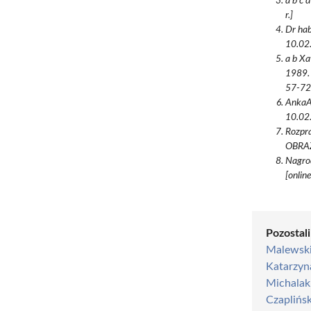
a b c 
r.]
Dr hab
10.02.
a b X
1989. 
57-72
AnkaA.
10.02.
Rozpra
OBRAZ
Nagrod
[onlin
Pozostali
Malewsk
Katarzyn
Michalak
Czaplińs